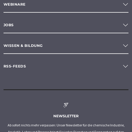
WEBINARE
JOBS
WISSEN & BILDUNG
RSS-FEEDS
NEWSLETTER
Ab sofort nichts mehr verpassen: Unser Newsletter für die chemische Industrie,
Analytik, Labor und Prozess bringt Sie jeden Dienstag und Donnerstag auf den