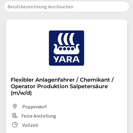
automatisierte Probenvorbereitung und Probenreinigung.
Berufsbezeichnung durchsuchen
Von unseren innovativen intelligenten Autosamplern bis hin
zu zahlreichen FAST-Anwendungslösungen – entwickelt zur
Bestimmung von Spurenelementkonzentrationen und
Isotopenverhältnissen in einer Reihe von Proben – ESI kann
ein System erstellen, um die Geschwindigkeit, Präzision und
Genauigkeit Ihrer ICP/ICPMS-Experimente zu verbessern.
Flexibler Anlagenfahrer / Chemikant /
Operator Produktion Salpetersäure
(m/w/d)
Poppendorf
Feste Anstellung
Vollzeit