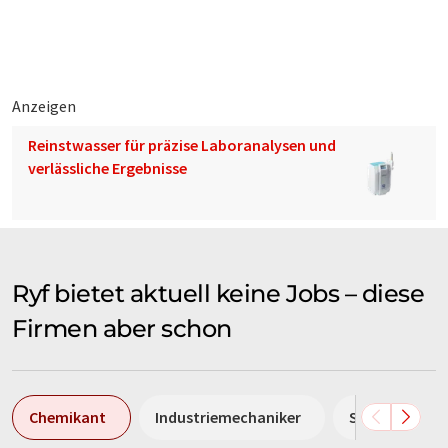
langfristig. – Rund dreissig Personen beschäftigen sich vor
und hinter den Kulissen mit den Wünschen und Vorstellungen
unserer Kundschaft aus den Hauptbereichen Industrie,
Biologie, Forschung, Medizin und Bildung.
Anzeigen
Mit Eigenentwicklungen, bekannten Markenvertretungen und
Reinstwasser für präzise Laboranalysen und
einer umfassenden Produktpalette sind wir auch für
verlässliche Ergebnisse
Sonderlösungen und komplexe kundenspezifische
Anforderungen Ihr kompetenter Ansprechpartner. Zehn
Servicetechniker können auf ein Lager mit 20‘000 Artikeln
zurückgreifen und sorgen dafür, dass Sie auch nach dem Kauf
in jeder Hinsicht optimal betreut werden.
Ryf bietet aktuell keine Jobs – diese
Firmen aber schon
Chemikant
Industriemechaniker
Sales Manage