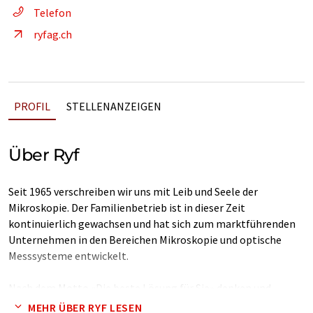
Telefon
ryfag.ch
PROFIL
STELLENANZEIGEN
Über Ryf
Seit 1965 verschreiben wir uns mit Leib und Seele der
Mikroskopie. Der Familienbetrieb ist in dieser Zeit
kontinuierlich gewachsen und hat sich zum marktführenden
Unternehmen in den Bereichen Mikroskopie und optische
Messsysteme entwickelt.
Nach dem Motto «Die beste Lösung für Sie» denken und
handeln wir unabhängig, lösungsorientiert und vor allem
MEHR ÜBER RYF LESEN