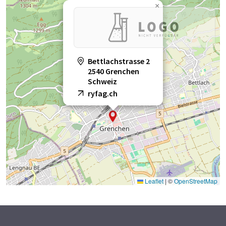
×
Bettlachstrasse 2
2540 Grenchen
Schweiz
ryfag.ch
Leaflet
|
©
OpenStreetMap