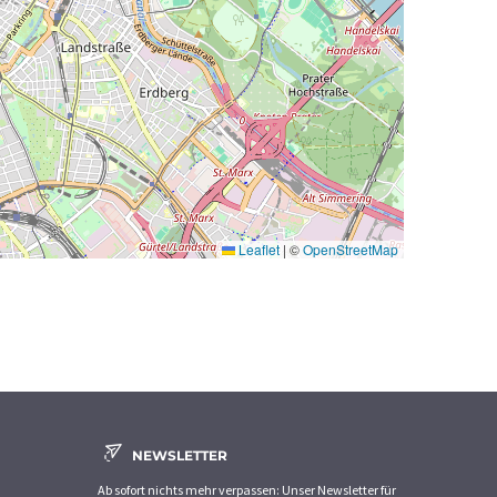
Leaflet
|
©
OpenStreetMap
NEWSLETTER
Ab sofort nichts mehr verpassen: Unser Newsletter für