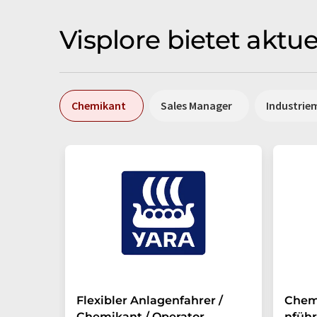
Visplore bietet aktu
Chemikant
Sales Manager
Industrie
Flexibler Anlagenfahrer /
Chem
Chemikant / Operator
nführ