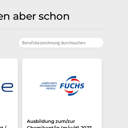
men aber schon
Berufsbezeichnung durchsuchen
Ausbildung zum/zur
Auszub
t /
Chemikant/in (m/w/d) 2027
Chemik