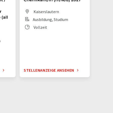
r
Kaiserslautern
Dit
(all
Ausbildung, Studium
Aus
Vollzeit
Vol
n
N
STELLENANZEIGE ANSEHEN
STELLE