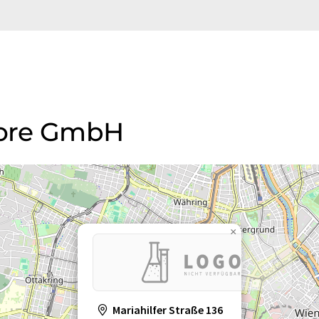
plore GmbH
×
Mariahilfer Straße 136