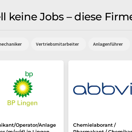
ell keine Jobs – diese Fir
mechaniker
Vertriebsmitarbeiter
Anlagenführer
ikant/Operator/Anlage
Chemielaborant /
er (m/w/d) in Lingen
Pharmakant / Chemikan