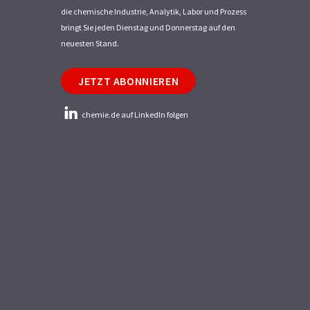
die chemische Industrie, Analytik, Labor und Prozess
bringt Sie jeden Dienstag und Donnerstag auf den
neuesten Stand.
JETZT ABONNIEREN
chemie.de auf LinkedIn folgen