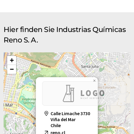
Hier finden Sie Industrias Químicas
Reno S. A.
+
−
×
Calle Limache 3730
Viña del Mar
Chile
reno.cl