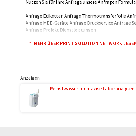
Nutzen Sie für Ihre Anfrage unsere Anfragen Formula
Anfrage Etiketten Anfrage Thermotransferfolie Anf
Anfrage MDE-Geräte Anfrage Druckservice Anfrage S
Anfrage Projekt Dienstleistungen
MEHR ÜBER PRINT SOLUTION NETWORK LESE
PSN Etiketten ist Ihr kompetenter Ansprechpartner
Kennzeichnungen geht
Bereits im Mittelalter benutzten Kaufleute das "Etiq
mit Aussagen über Güte und Preis ihrer Ware. Auch Be
Anzeigen
und Schachteln wurden mit angeleimten Papier- ode
die Informationen über den Inhalt, Güte und Preis der
Reinstwasser für präzise Laboranalysen 
die Wurzeln unserer Markenartikel und deren Etikett
individueller Verpackungen wie auch der eingesetzte
sich der Bedarf an funktionellen, maßgeschneiderten
Hinzu kommt die vom Gesetzgeber geforderte Waren
Produkte, Produktgruppen und Warensortimente durch
den Etiketten wichtige Informationen für den Verbrau
Kurztexte zu Produkt, Menge, Qualität und Haltbarke