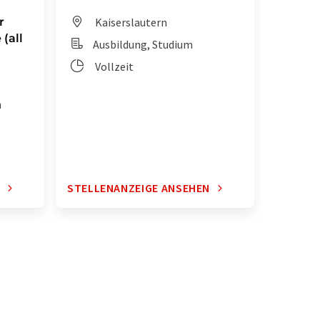
r
Kaiserslautern
Dit
(all
Ausbildung, Studium
Aus
Vollzeit
Vol
n
N
STELLENANZEIGE ANSEHEN
STELLE