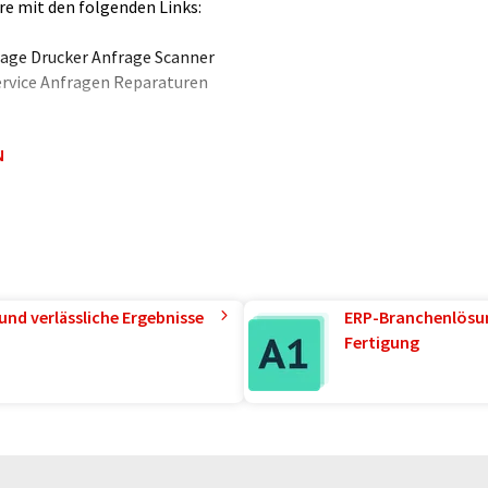
re mit den folgenden Links:
rage Drucker Anfrage Scanner
ervice Anfragen Reparaturen
N
, wenn es um Waren-
uette" als Hinweisschildchen
hältnisse wie Dosen, Gläser
r Pergamentstücken versehen,
 Ware gaben. Hier finden sich
und verlässliche Ergebnisse
ERP-Branchenlösun
ierung. Mit der Zunahme
Fertigung
n Verpackungsmaterialien hat
 Lösungen rasant entwickelt.
kennzeichnung, die für
geführt wird. Sie enthält auf
cher. Schnell zu erfassende
it in Verbindung mit Logos,