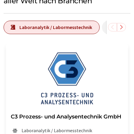
aller Welt nach Branchen
Laboranalytik / Labormesstechnik
Laborau
C3 Prozess- und Analysentechnik GmbH
Laboranalytik / Labormesstechnik