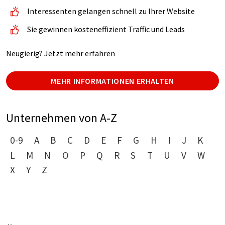
Interessenten gelangen schnell zu Ihrer Website
Sie gewinnen kosteneffizient Traffic und Leads
Neugierig? Jetzt mehr erfahren
MEHR INFORMATIONEN ERHALTEN
Unternehmen von A-Z
0-9
A
B
C
D
E
F
G
H
I
J
K
L
M
N
O
P
Q
R
S
T
U
V
W
X
Y
Z