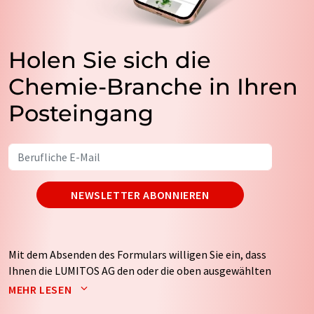
Holen Sie sich die
Chemie-Branche in Ihren
Posteingang
NEWSLETTER ABONNIEREN
Mit dem Absenden des Formulars willigen Sie ein, dass
Ihnen die LUMITOS AG den oder die oben ausgewählten
Newsletter per E-Mail zusendet. Ihre Daten werden
MEHR LESEN
nicht an Dritte weitergegeben. Die Speicherung und