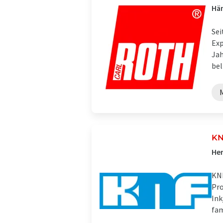
Hän
Sei
Exp
Jah
bel
KN
Her
KNF
Pro
Ink
fam