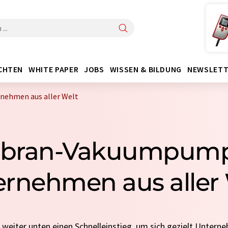
CHTEN
WHITE PAPER
JOBS
WISSEN & BILDUNG
NEWSLETT
ehmen aus aller Welt
ran-Vakuumpump
rnehmen aus aller
e weiter unten einen Schnelleinstieg, um sich gezielt Untern