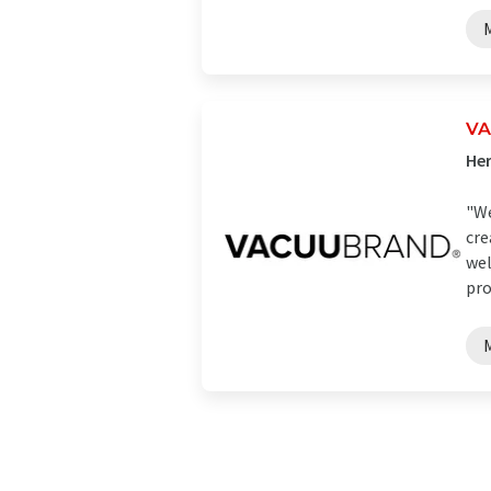
VA
Her
"We
cre
wel
pro