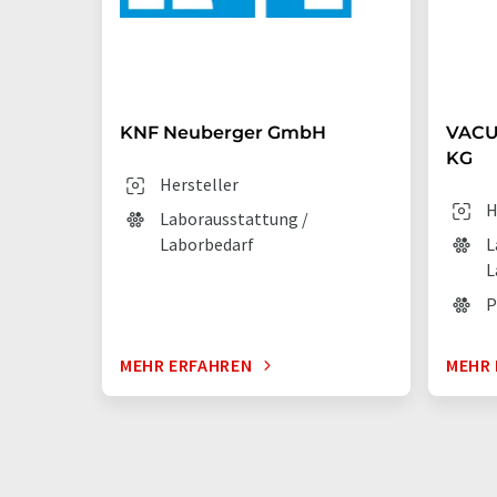
KNF Neuberger GmbH
VACU
KG
Hersteller
H
Laborausstattung /
Laborbedarf
L
L
P
MEHR ERFAHREN
MEHR 