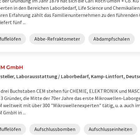
t der Gründung im Jahr 1879 hat sich die Carl Roth GmbH + Co. 
erten in den Bereichen Laborbedarf, Life Science und Chemikalien 
ren Erfahrung zählt das Familienunternehmen zu den führenden 
iefert fünf ...
Muffelöfen
Abbe-Refraktometer
Abdampfschalen
EM GmbH
steller, Laborausstattung / Laborbedarf, Kamp-Lintfort, Deuts
 drei Buchstaben CEM stehen für CHEMIE, ELEKTRONIK und MASCH
 3 Gründer, die Mitte der 70er Jahre das erste Mikrowellen-Laborg
 weltweit mit über 300 "Mikrowellenexperten" tätig, u. a. auch 
 GmbH in ...
Muffelöfen
Aufschlussbomben
Aufschlusseinheiten