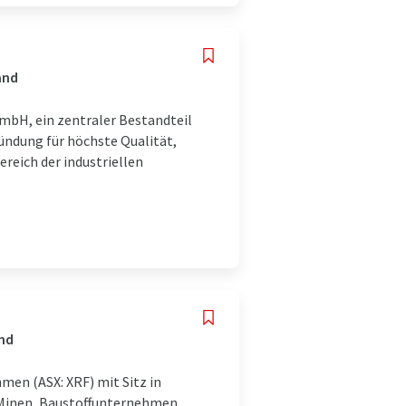
and
mbH, ein zentraler Bestandteil
ründung für höchste Qualität,
reich der industriellen
and
hmen (ASX: XRF) mit Sitz in
n Minen, Baustoffunternehmen