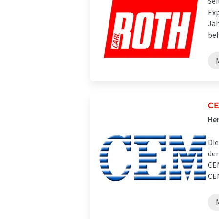
Sei
Exp
Jah
bel
C
Her
Die
der
CEM
CEM