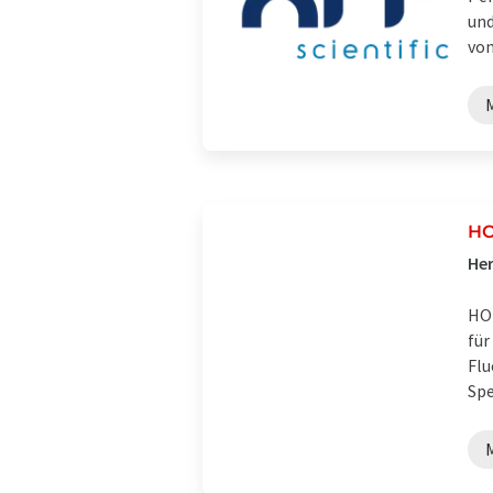
und
von 
HO
Her
HOR
für
Flu
Spe