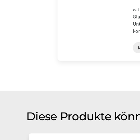
wit
Gla
Unt
kom
Diese Produkte könn