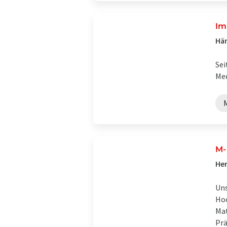
Im
Hän
Sei
Med
M-
Her
Uns
Hoc
Mat
Prä