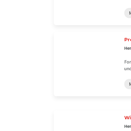
Pr
Her
For
und
Wi
Her