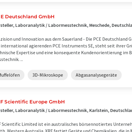
E Deutschland GmbH
steller, Laboranalytik / Labormesstechnik, Meschede, Deutschl
zision und Innovation aus dem Sauerland - Die PCE Deutschland G
 international agierenden PCE Instruments SE, steht seit ihrer G
hnische Expertise und eine konsequente Kundenorientierung im Be
stechnik. ...
Muffelöfen
3D-Mikroskope
Abgasanalysegeräte
F Scientific Europe GmbH
steller, Laboranalytik / Labormesstechnik, Karlstein, Deutschl
 Scientific Limited ist ein australisches börsennotiertes Unterne
th, Western Australia. XRF fertigt Geräte und Chemikalien, die i