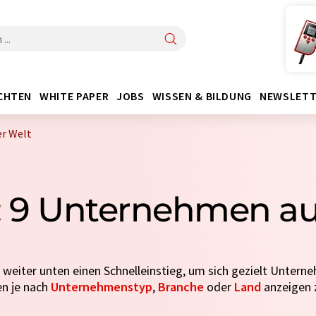
CHTEN
WHITE PAPER
JOBS
WISSEN & BILDUNG
NEWSLETT
er Welt
: 9 Unternehmen aus
e weiter unten einen Schnelleinstieg, um sich gezielt Untern
en je nach
Unternehmenstyp
,
Branche
oder
Land
anzeigen z