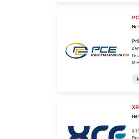
PC
Her
Prä
der
tec
Mes
XR
Her
XRF
Per