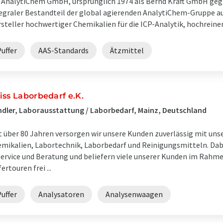
 AnalytiChem GmbH, ursprünglich 1974 als Bernd Kraft GmbH gegrü
egraler Bestandteil der global agierenden AnalytiChem-Gruppe au
steller hochwertiger Chemikalien für die ICP-Analytik, hochreinen 
uffer
AAS-Standards
Ätzmittel
iss Laborbedarf e.K.
dler, Laborausstattung / Laborbedarf, Mainz, Deutschland
t über 80 Jahren versorgen wir unsere Kunden zuverlässig mit un
mikalien, Labortechnik, Laborbedarf und Reinigungsmitteln. Dabe
Service und Beratung und beliefern viele unserer Kunden im Rah
fertouren frei ...
uffer
Analysatoren
Analysenwaagen