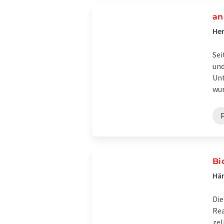
an
Her
Sei
und
Unt
wur
P
Bi
Hän
Die
Rea
zel