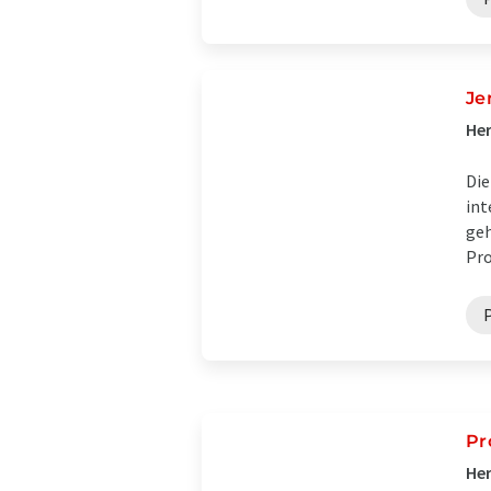
Je
Her
Die
int
geh
Pro
P
Pr
Her