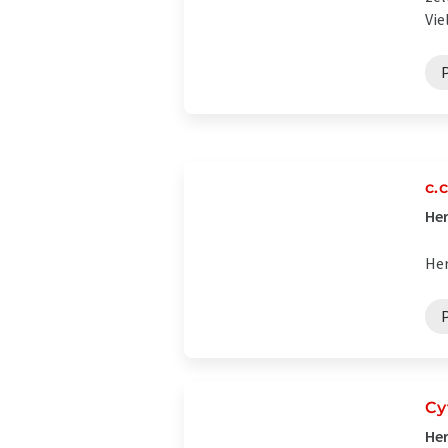
Vie
P
c.
Her
Her
P
Cy
Her