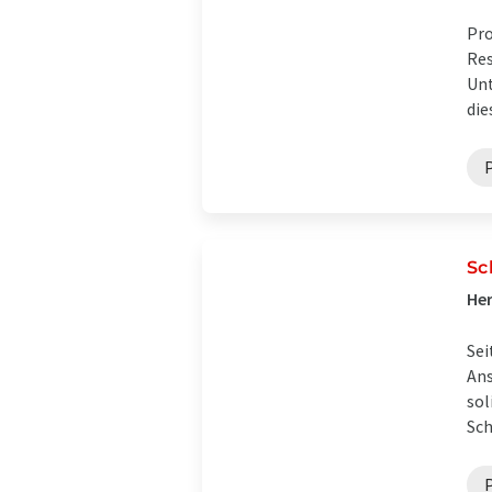
Pro
Res
Unt
die
P
Sc
Her
Sei
Ans
sol
Sch
P