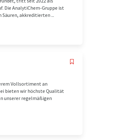
ndet, tritt seit 2022 als
f. Die AnalytiChem-Gruppe ist
Säuren, akkreditierten ...
serem Vollsortiment an
i bieten wir höchste Qualität
men unserer regelmäßigen