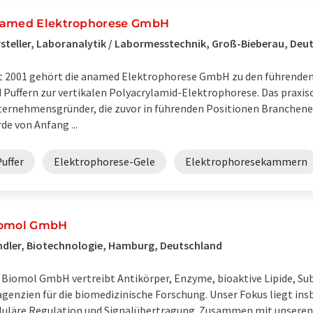
amed Elektrophorese GmbH
steller, Laboranalytik / Labormesstechnik, Groß-Bieberau, Deu
t 2001 gehört die anamed Elektrophorese GmbH zu den führenden
 Puffern zur vertikalen Polyacrylamid-Elektrophorese. Das praxis
ernehmensgründer, die zuvor in führenden Positionen Branche
de von Anfang ...
uffer
Elektrophorese-Gele
Elektrophoresekammern
omol GmbH
dler, Biotechnologie, Hamburg, Deutschland
 Biomol GmbH vertreibt Antikörper, Enzyme, bioaktive Lipide, Sub
genzien für die biomedizinische Forschung. Unser Fokus liegt in
luläre Regulation und Signalübertragung. Zusammen mit unseren 