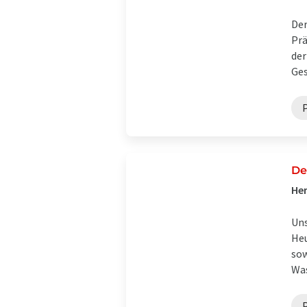
Der
Prä
der
Ges
P
De
Her
Uns
Heu
sow
Was
P