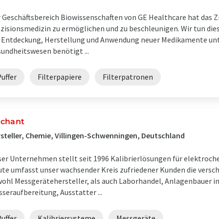
 Geschäftsbereich Biowissenschaften von GE Healthcare hat das Zi
zisionsmedizin zu ermöglichen und zu beschleunigen. Wir tun die
 Entdeckung, Herstellung und Anwendung neuer Medikamente unt
undheitswesen benötigt ...
uffer
Filterpapiere
Filterpatronen
chant
steller, Chemie, Villingen-Schwenningen, Deutschland
er Unternehmen stellt seit 1996 Kalibrierlösungen für elektroch
te umfasst unser wachsender Kreis zufriedener Kunden die versch
ohl Messgerätehersteller, als auch Laborhandel, Anlagenbauer i
seraufbereitung, Ausstatter ...
uffer
Kalibriersysteme
Messgeräte