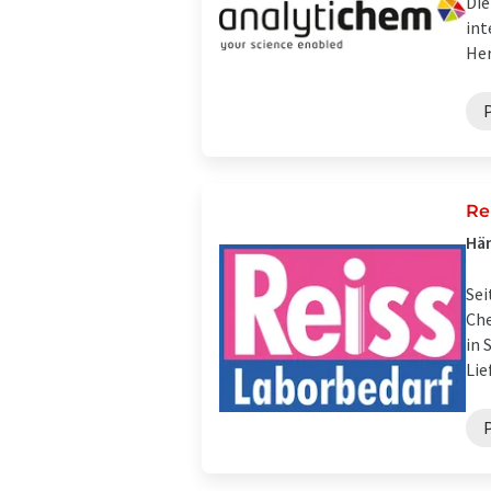
Die
int
Her
P
Re
Hän
Sei
Che
in 
Lie
P