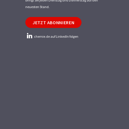
bringt Sie jeden Dienstag und Donnerstag auf den
neuesten Stand.
JETZT ABONNIEREN
chemie.de auf LinkedIn folgen