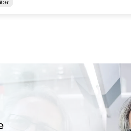
ilter
e