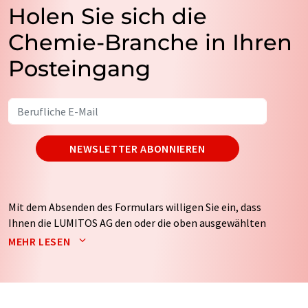
Holen Sie sich die
Chemie-Branche in Ihren
Posteingang
NEWSLETTER ABONNIEREN
Mit dem Absenden des Formulars willigen Sie ein, dass
Ihnen die LUMITOS AG den oder die oben ausgewählten
Newsletter per E-Mail zusendet. Ihre Daten werden
MEHR LESEN
nicht an Dritte weitergegeben. Die Speicherung und
Verarbeitung Ihrer Daten durch die LUMITOS AG erfolgt
auf Basis unserer
Datenschutzerklärung
. LUMITOS darf
Sie zum Zwecke der Werbung oder der Markt- und