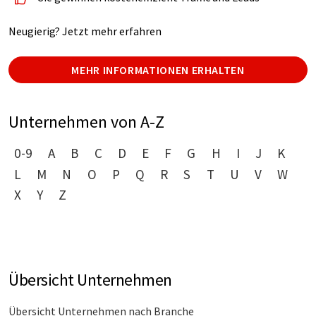
Neugierig? Jetzt mehr erfahren
MEHR INFORMATIONEN ERHALTEN
Unternehmen von A-Z
0-9
A
B
C
D
E
F
G
H
I
J
K
L
M
N
O
P
Q
R
S
T
U
V
W
X
Y
Z
Übersicht Unternehmen
Übersicht Unternehmen nach Branche