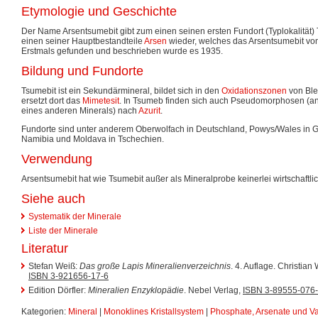
Etymologie und Geschichte
Der Name Arsentsumebit gibt zum einen seinen ersten Fundort (Typlokalitä
einen seiner Hauptbestandteile
Arsen
wieder, welches das Arsentsumebit v
Erstmals gefunden und beschrieben wurde es 1935.
Bildung und Fundorte
Tsumebit ist ein Sekundärmineral, bildet sich in den
Oxidationszonen
von Ble
ersetzt dort das
Mimetesit
. In Tsumeb finden sich auch Pseudomorphosen (a
eines anderen Minerals) nach
Azurit
.
Fundorte sind unter anderem Oberwolfach in Deutschland, Powys/Wales in G
Namibia und Moldava in Tschechien.
Verwendung
Arsentsumebit hat wie Tsumebit außer als Mineralprobe keinerlei wirtschaftl
Siehe auch
Systematik der Minerale
Liste der Minerale
Literatur
Stefan Weiß:
Das große Lapis Mineralienverzeichnis
. 4. Auflage. Christia
ISBN 3-921656-17-6
Edition Dörfler:
Mineralien Enzyklopädie
. Nebel Verlag,
ISBN 3-89555-076
Kategorien:
Mineral
|
Monoklines Kristallsystem
|
Phosphate, Arsenate und V