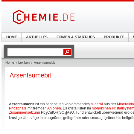
HOME
AKTUELLES
FIRMEN & START-UPS
PRODUKTE
Home
Lexikon
Arsentsumebit
Arsentsumebit
Arsentsumebit
ist ein sehr selten vorkommendes
Mineral
aus der
Mineralkl
Phosphate
mit fremden
Anionen
. Es kristallisiert im
monoklinen Kristallsyste
Zusammensetzung
Pb
Cu[OH|SO
|AsO
] und entwickelt überwiegend erdig
2
4
4
krustige Überzüge in blaugrüner, gelbgrüner oder smaragdgrüner bis hellgrü