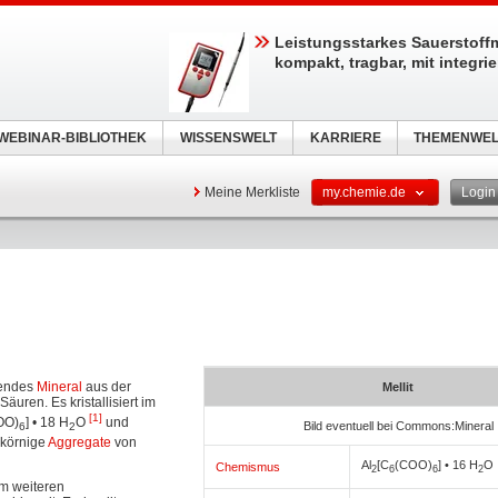
Leistungsstarkes Sauerstoff
kompakt, tragbar, mit integri
WEBINAR-BIBLIOTHEK
WISSENSWELT
KARRIERE
THEMENWEL
Meine Merkliste
my.chemie.de
Logi
mendes
Mineral
aus der
Mellit
äuren. Es kristallisiert im
[1]
OO)
] • 18 H
O
und
Bild eventuell bei Commons:Mineral
6
2
 körnige
Aggregate
von
Al
[C
(COO)
] • 16 H
O
Chemismus
2
6
6
2
em weiteren