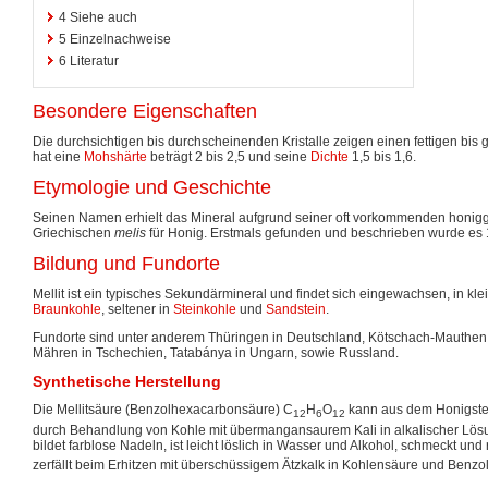
4
Siehe auch
5
Einzelnachweise
6
Literatur
Besondere Eigenschaften
Die durchsichtigen bis durchscheinenden Kristalle zeigen einen fettigen bis 
hat eine
Mohshärte
beträgt 2 bis 2,5 und seine
Dichte
1,5 bis 1,6.
Etymologie und Geschichte
Seinen Namen erhielt das Mineral aufgrund seiner oft vorkommenden honi
Griechischen
melis
für Honig. Erstmals gefunden und beschrieben wurde es 
Bildung und Fundorte
Mellit ist ein typisches Sekundärmineral und findet sich eingewachsen, in k
Braunkohle
, seltener in
Steinkohle
und
Sandstein
.
Fundorte sind unter anderem Thüringen in Deutschland, Kötschach-Mauthen
Mähren in Tschechien, Tatabánya in Ungarn, sowie Russland.
Synthetische Herstellung
Die Mellitsäure (Benzolhexacarbonsäure) C
H
O
kann aus dem Honigste
12
6
12
durch Behandlung von Kohle mit übermangansaurem Kali in alkalischer Lösun
bildet farblose Nadeln, ist leicht löslich in Wasser und Alkohol, schmeckt und
zerfällt beim Erhitzen mit überschüssigem Ätzkalk in Kohlensäure und Benzo