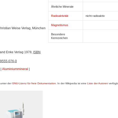
Ähnliche Minerale
Radioaktivität
nicht radioaktiv
Magnetismus
 Christian Weise Verlag, München
Besondere
Kennzeichen
inand Enke Verlag 1978,
ISBN
89555-076-0
|
Aluminiummineral
|
 unter der
GNU-Lizenz für freie Dokumentation
. In der Wikipedia ist eine
Liste der Autoren
verfügb