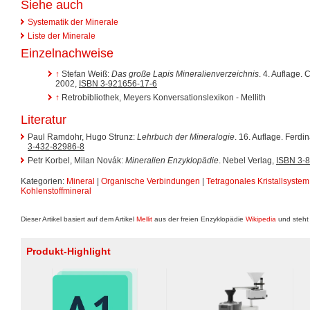
Siehe auch
Systematik der Minerale
Liste der Minerale
Einzelnachweise
↑
Stefan Weiß:
Das große Lapis Mineralienverzeichnis
. 4. Auflage.
2002,
ISBN 3-921656-17-6
↑
Retrobibliothek, Meyers Konversationslexikon - Mellith
Literatur
Paul Ramdohr, Hugo Strunz:
Lehrbuch der Mineralogie
. 16. Auflage. Ferd
3-432-82986-8
Petr Korbel, Milan Novák:
Mineralien Enzyklopädie
. Nebel Verlag,
ISBN 3-
Kategorien:
Mineral
|
Organische Verbindungen
|
Tetragonales Kristallsystem
Kohlenstoffmineral
Dieser Artikel basiert auf dem Artikel
Mellit
aus der freien Enzyklopädie
Wikipedia
und steht
Produkt-Highlight