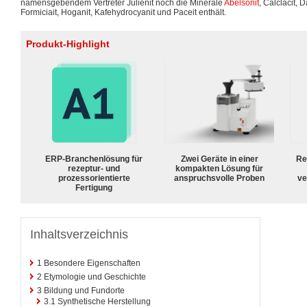
namensgebendem Vertreter Julienit noch die Minerale
Abelsonit
, Calclacit, 
Formiciait, Hoganit, Kafehydrocyanit und Paceit enthält.
Produkt-Highlight
ERP-Branchenlösung für
Zwei Geräte in einer
Re
rezeptur- und
kompakten Lösung für
prozessorientierte
anspruchsvolle Proben
ve
Fertigung
Inhaltsverzeichnis
1
Besondere Eigenschaften
2
Etymologie und Geschichte
3
Bildung und Fundorte
3.1
Synthetische Herstellung