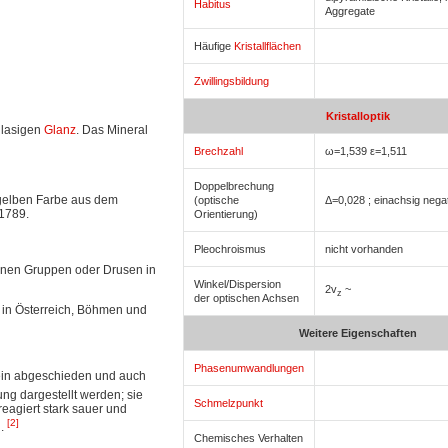
Habitus
Aggregate
Häufige
Kristallflächen
Zwillingsbildung
Kristalloptik
glasigen
Glanz
. Das Mineral
Brechzahl
ω=1,539 ε=1,511
Doppelbrechung
ggelben Farbe aus dem
(optische
Δ=0,028 ; einachsig nega
1789.
Orientierung)
Pleochroismus
nicht vorhanden
leinen Gruppen oder Drusen in
Winkel/Dispersion
2v
~
z
der optischen Achsen
 in Österreich, Böhmen und
Weitere Eigenschaften
Phasenumwandlungen
in abgeschieden und auch
g dargestellt werden; sie
Schmelzpunkt
 reagiert stark sauer und
[2]
l.
Chemisches Verhalten