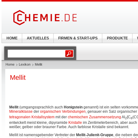
HOME
AKTUELLES
FIRMEN & START-UPS
PRODUKTE
Home
Lexikon
Mellit
Mellit
Mellit
(umgangssprachlich auch
Honigstein
genannt) ist ein selten vorkom
Mineralklasse
der
organischen Verbindungen
, genauer ein Salz organischer S
tetragonalen Kristallsystem
mit der
chemischen Zusammensetzung
Al
[C
(C
2
6
entwickelt meist kleine, dipyramide
Kristalle
im Zentimeterbereich, aber auch
weißer, gelber oder brauner Farbe. Auch farblose Kristalle sind bekannt.
Mellit ist namensgebender Vertreter der
Mellit-Julienit-Gruppe
, die neben d