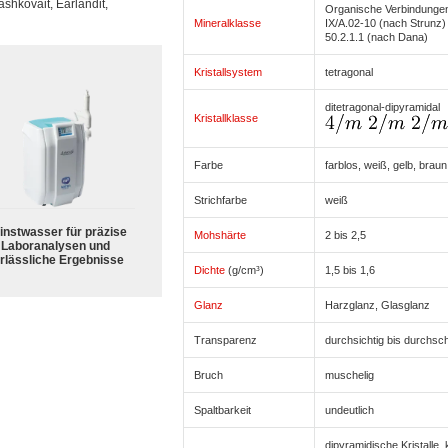
Dashkovait, Earlandit,
Organische Verbindunge
Mineralklasse
IX/A.02-10 (nach Strunz)
50.2.1.1 (nach Dana)
Kristallsystem
tetragonal
ditetragonal-dipyramidal
Kristallklasse
Farbe
farblos, weiß, gelb, braun
Strichfarbe
weiß
instwasser für präzise
Mohshärte
2 bis 2,5
Laboranalysen und
rlässliche Ergebnisse
Dichte
(g/cm³)
1,5 bis 1,6
Glanz
Harzglanz, Glasglanz
Transparenz
durchsichtig bis durchsc
Bruch
muschelig
Spaltbarkeit
undeutlich
dipyramidische Kristalle, 