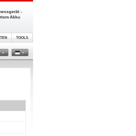
messgerät -
ertem Akku
TEN
TOOLS
n