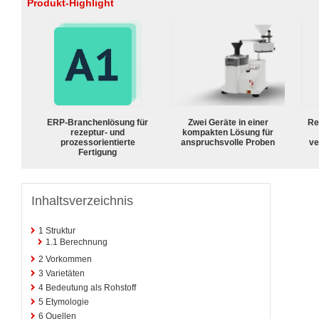
Produkt-Highlight
ERP-Branchenlösung für
Zwei Geräte in einer
Re
rezeptur- und
kompakten Lösung für
prozessorientierte
anspruchsvolle Proben
ve
Fertigung
Inhaltsverzeichnis
1
Struktur
1.1
Berechnung
2
Vorkommen
3
Varietäten
4
Bedeutung als Rohstoff
5
Etymologie
6
Quellen