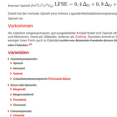
O
T
O
Inverser Spinell (Fe
Cr
Cr
O
):
4
Damit hat der normale Spinell eine höhere Ligandenfeldstabilisierungsenerg
Spinell vor.
Vorkommen
Als natürlich eingewachsener, gut ausgebildeter Kristall findet sich Spinell 
und Marmoren, meist als Oktaeder, seltener als
Zwilling
. Daneben kommt er 
weniger loser Form auch in Edelstein
seifen vor. Bekannte Fundorte dieses S
[1]
oder Pakistan.
Varietäten
Aluminiumspinelle:
Spinell
Hercynit
Gahnit
Cobaltaluminiumspinell (
Thénards Blau
)
Eisen (III) Spinelle:
Magnetit
Magnesioferrit
Franklinit
Pleonast
Chromspinelle:
Chromit