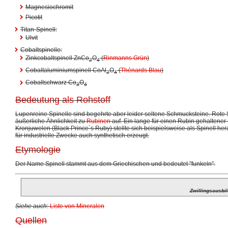
Magnesiochromit
Picotit
Titan-Spinell:
Ulvit
Cobaltspinelle:
Zinkcobaltspinell ZnCo
O
(
Rinmanns Grün
)
2
4
Cobaltaluminiumspinell CoAl
O
(
Thénards Blau
)
2
4
Cobaltschwarz Co
O
3
4
Bedeutung als Rohstoff
Lupenreine Spinelle sind begehrte aber leider seltene Schmucksteine. Rote 
äußerliche Ähnlichkeit zu
Rubinen
auf. Ein lange für einen Rubin gehaltener
Kronjuwelen (Black Prince´s Ruby) stellte sich beispielsweise als Spinell he
für industrielle Zwecke auch synthetisch erzeugt.
Etymologie
Der Name Spinell stammt aus dem Griechischen und bedeutet "funkeln".
Zwillingsausbil
Siehe auch
:
Liste von Mineralen
Quellen