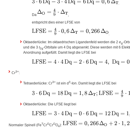
.
Da
,
entspricht dies einer LFSE von
.
Oktaederlücke: Im oktaedrischen Ligandenfeld werden die 2
e
-Orb
g
und die 3
t
-Orbitale um 4 Dq abgesenkt. Diese werden mit 6 Elekt
2g
Anordnung aufgefüllt. Damit liegt die LFSE bei
3+
Cr
:
3+
3
Tetraederlücke: Cr
ist ein d
-Ion. Damit liegt die LFSE bei
Oktaederlücke: Die LFSE liegt bei
T
O
O
Normaler Spinell (Fe
Cr
Cr
O
):
4