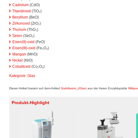
Cadmium
(CdO)
Titandioxid
(TiO₂)
Beryllium
(BeO)
Zirkonoxid
(ZrO₂)
Thorium
(ThO₂)
Selen
(SeO₂)
Eisen(II)-oxid
(FeO)
Eisen(III)-oxid
(Fe₂O₃)
Mangan
(MnO)
Nickel
(NiO)
Cobaltoxid
(Co₂O₃)
Kategorie
:
Glas
Dieser Artikel basiert auf dem Artikel
Stabilisator_(Glas)
aus der freien Enzyklopädie
Wikipe
Produkt-Highlight