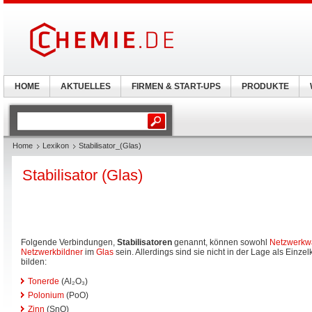
HOME
AKTUELLES
FIRMEN & START-UPS
PRODUKTE
Home
Lexikon
Stabilisator_(Glas)
Stabilisator (Glas)
Folgende Verbindungen,
Stabilisatoren
genannt, können sowohl
Netzwerkw
Netzwerkbildner
im
Glas
sein. Allerdings sind sie nicht in der Lage als Einz
bilden:
Tonerde
(Al₂O₃)
Polonium
(PoO)
Zinn
(SnO)