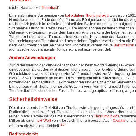
(siehe Hauptartikel
Thorotrast
)
Eine stabilisierte Suspension von
kolloidalem
Thoriumdioxid
wurde von 1931
Handelsnamen bis Ende der 40er Jahre als Röntgenkontrastmittel für die An
reichert sich jedoch im retikulo-endothelialen System an und kann aufgrund ö
Strahlenbelastung zu Krebs führen. Klare Assoziationen bestehen zwischen 
Gallengangs-Karzinom, außerdem kann ein Angiosarkom der Leber, ein sonst 
Tumor der Leber, durch Thorotrast induziert sein. Karzinome der Nasenneb
Verabreichung von Thorotrast sind beschrieben. Typischerweise treten die 
nach der Exposition auf. An Stelle von Thorotrast werden heute
Bariumsulfat
u
aromatische Iodderivate als Röntgenkontrastmittel verwendet.
Andere Anwendungen
Zur Verbesserung der Zündeigenschaften der beim Wolfram-Inertgas-Schwe
eingesetzten Elektroden wird diesen Thoriumoxid in der Größenordnung von 
Glühelektrodenwerkstoff eingesetzter Wolframdraht wird zur Verringerung de
etwa 1–3 % Thoriumdioxid dotiert. Dies ermöglicht die Reduzierung der zu e
notwendigen Temperatur in Elektronenröhren und erleichtert das Startverha
Lampenbau wird Thorium ferner als Getter in Form von Thoriumoxid-Pillen od
Thoriumdioxid ist ein üblicher Zusatz für hochwertige optische Linsen, wege
Sicherheitshinweise
Die akute chemische Toxizität von Thorium wird als gering eingeschäzt und i
Radioaktivität zurückgeführt. Dies hängt mit der schlechten Wasserlöslichkei
reinen Metalls sowie der des meist vorkommenden
Thoriumdioxids
zusammen.
Millieu ab einem
pH-Wert
von 4 löst sich Thorium besser. Auch
Oxalate
und a
[10]
erhöhen die Wasserlöslichkeit.
Radiotoxizität