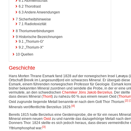
6.1
Atomwirtschaft
6.2
Thorotrast
6.3
Andere Anwendungen
7
Sicherheitshinweise
7.1
Radiotoxizität
8
Thoriumverbindungen
9
Historische Bezeichnungen
9.1
„Thorium-G“
9.2
„Thorium-X“
10
Quellen
Geschichte
Hans Morten Thrane Esmark fand 1828 auf der norwegischen Insel Løvøya (L
Ortschaft Brevik im Langesundfjord ein schwarzes Mineral. Er übergab dies
Esmark, einem führenden norwegischen Professor für Geologie. Esmark kon
bisher bekannten Mineral zuordnen und sendete die Probe, in der er eine u
vermutete, an den schwedischen
Chemiker
Jöns Jakob Berzelius
. Der stellt
dass dieses Mineral (
Thorit
) zu nahezu 60 % aus einem neuen Oxid (
Thorium
[2]
[
Oxid zugrunde liegende Metall benannte er nach dem Gott Thor
Thorium
.
[4]
Minerals veröffentlichte Berzelius 1829.
Bereits 1815 hatte Berzelius eine Gesteinsprobe, die er für ein neues Mineral 
Mineral einem neuen
Oxid
zu und nannte das dazugehörige Metall nach dem
Donners Thor. 1824 stellte es sich jedoch heraus, dass dieses vermeintliche 
[3]
Yttriumphosphat war.