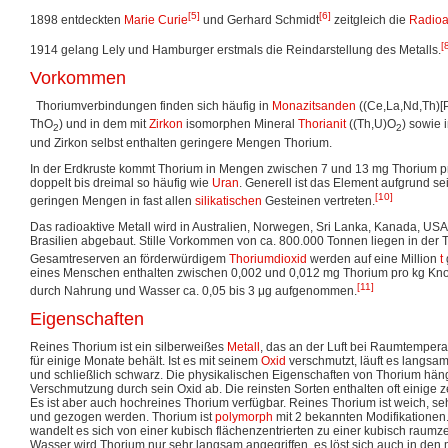
[5]
[6]
1898 entdeckten
Marie Curie
und Gerhard Schmidt
zeitgleich die
Radioak
[
1914 gelang Lely und Hamburger erstmals die Reindarstellung des Metalls.
Vorkommen
Thoriumverbindungen finden sich häufig in
Monazitsanden
((Ce,La,Nd,Th)[
ThO
) und in dem mit
Zirkon
isomorphen Mineral
Thorianit
((Th,U)O
) sowie 
2
2
und Zirkon selbst enthalten geringere Mengen Thorium.
In der Erdkruste kommt Thorium in Mengen zwischen 7 und 13 mg Thorium pro
doppelt bis dreimal so häufig wie
Uran
. Generell ist das Element aufgrund sei
[10]
geringen Mengen in fast allen
silikatischen
Gesteinen vertreten.
Das radioaktive Metall wird in Australien, Norwegen, Sri Lanka, Kanada, USA
Brasilien abgebaut. Stille Vorkommen von ca. 800.000 Tonnen liegen in der T
Gesamtreserven an förderwürdigem
Thoriumdioxid
werden auf eine Million
t
eines Menschen enthalten zwischen 0,002 und 0,012 mg Thorium pro kg Kn
[11]
durch Nahrung und Wasser ca. 0,05 bis 3 μg aufgenommen.
Eigenschaften
Reines Thorium ist ein silberweißes
Metall
, das an der Luft bei Raumtemperat
für einige Monate behält. Ist es mit seinem
Oxid
verschmutzt, läuft es langsam
und schließlich schwarz. Die physikalischen Eigenschaften von Thorium häng
Verschmutzung durch sein Oxid ab. Die reinsten Sorten enthalten oft einige 
Es ist aber auch hochreines Thorium verfügbar. Reines Thorium ist weich, se
und gezogen werden. Thorium ist
polymorph
mit 2 bekannten Modifikationen.
wandelt es sich von einer kubisch flächenzentrierten zu einer kubisch raumze
Wasser wird Thorium nur sehr langsam angegriffen, es löst sich auch in de