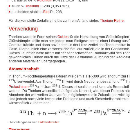
daraus zu 64 %
Polonium
Po-212 (3·10
s) und
zu 36 %
Thallium
Tl-208 (3,053 min),
aus beiden stabiles
Blei
Pb-208.
Für die komplette Zerfallsreihe bis zu ihrem Anfang siehe:
Thorium-Reihe
.
Verwendung
Thorium wurde in Form seines
Oxides
für die Herstellung von Glühstrümpfen
Glühstrümpfe stellte man her, indem man Stoffgewebe mit einer Lösung aus 
Cernitrat tränkte und dann anzündete. In der Hitze zerfiel das Thoriumnitrat 
Gase. Hierbei blieb eine zerbrechliche Struktur zurück, die in der Gasflamme
Dieses Leuchten hatte nichts mit der sehr schwachen Radioaktivität des Thori
gewöhnliches Glühen durch die Hitze der Gasflamme. Aufgrund der Radioakti
anderen Materialien übergegangen.
Atomwirtschaft
In Thorium-Hochtemperaturreaktoren wie dem THTR-300 wird Thorium zur H
233
232
233
U verwendet: Aus Thorium
Th wird durch Neutronenbestrahlung
Th
233
233
Protactinium
Pa in Uran
U. Dieses ist spaltbar und kann als Brennstoff
werden. Da Thorium wesentlich häufiger als Uran ist, wird dieser Prozess n
Abnahme der weltweiten Uranvorräte möglicherweise in Zukunft eine wichtig
sind jedoch noch viele technische Probleme und auch Sicherheitsprobleme 
wirtschaftlich zu betreiben.
Die Zeitangaben sind
Halbwertszeiten
.
Thorotrast