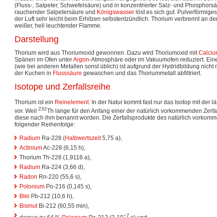
(Fluss-, Salpeter, Schwefelsäure) und in konzentrierter Salz- und Phosphors
rauchender Salpetersäure und
Königswasser
löst es sich gut. Pulverförmig
der Luft sehr leicht beim Erhitzen selbstentzündlich. Thorium verbrennt an der 
weißer, hell leuchtender Flamme.
Darstellung
Thorium wird aus Thoriumoxid gewonnen. Dazu wird Thoriumoxid mit
Calci
Spänen im Ofen unter
Argon
-Atmosphäre oder im Vakuumofen reduziert. Ein
(wie bei anderen Metallen sonst üblich) ist aufgrund der Hydridbildung nicht
der Kuchen in
Flusssäure
gewaschen und das Thoriummetall abfiltriert.
Isotope und Zerfallsreihe
Thorium ist ein
Reinelement
. In der Natur kommt fast nur das Isotop mit der 
232
vor. Weil
Th lange für den Anfang einer der natürlich vorkommenden Zerfal
diese nach ihm benannt worden. Die Zerfallsprodukte des natürlich vorkom
folgender Reihenfolge:
Radium
Ra-228 (
Halbwertszeit
5,75 a),
Actinium
Ac-228 (6,15 h),
Thorium Th-228 (1,9116 a),
Radium
Ra-224 (3,66 d),
Radon
Rn-220 (55,6 s),
Polonium
Po-216 (0,145 s),
Blei
Pb-212 (10,6 h),
Bismut
Bi-212 (60,55 min),
−7