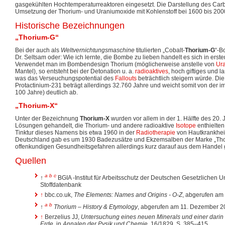
gasgekühlten Hochtemperaturreaktoren eingesetzt. Die Darstellung des Car
Umsetzung der Thorium- und Uraniumoxide mit Kohlenstoff bei 1600 bis 200
Historische Bezeichnungen
„Thorium-G“
Bei der auch als
Weltvernichtungsmaschine
titulierten „Cobalt-
Thorium-G
“-B
Dr. Seltsam oder: Wie ich lernte, die Bombe zu lieben handelt es sich in erst
Verwendet man im Bombendesign Thorium (möglicherweise anstelle von
Ur
Mantel), so entsteht bei der Detonation u. a.
radioaktives
, hoch giftiges und 
was das Verseuchungspotential des
Fallouts
beträchtlich steigern würde. Di
Protactinium-231 beträgt allerdings 32.760 Jahre und weicht somit von der i
100 Jahre) deutlich ab.
„Thorium-X“
Unter der Bezeichnung
Thorium-X
wurden vor allem in der 1. Hälfte des 20.
Lösungen gehandelt, die Thorium- und andere radioaktive
Isotope
enthielten
Tinktur dieses Namens bis etwa 1960 in der
Radiotherapie
von Hautkrankhei
Deutschland gab es um 1930 Badezusätze und Ekzemsalben der Marke „Tho
offenkundigen Gesundheitsgefahren allerdings kurz darauf aus dem Hande
Quellen
a
b
c
↑
BGIA -Institut für Arbeitsschutz der Deutschen Gesetzlichen U
Stoffdatenbank
↑
bbc.co.uk,
The Elements: Names and Origins - O-Z
, abgerufen am
a
b
↑
Thorium – History & Etymology
, abgerufen am 11. Dezember 2
↑
Berzelius JJ,
Untersuchung eines neuen Minerals und einer darin
Erde
, in
Annalen der Pysik und Chemie
, 16/1829, S. 385–415.