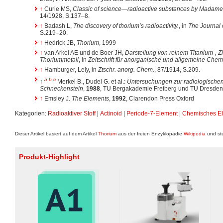
↑
Curie MS,
Classic of science—radioactive substances by Madame
14/1928, S.137–8.
↑
Badash L,
The discovery of thorium’s radioactivity.
, in
The Journal 
S.219–20.
↑
Hedrick JB,
Thorium
, 1999
↑
van Arkel AE und de Boer JH,
Darstellung von reinem Titanium-, Z
Thoriummetall
, in
Zeitschrift für anorganische und allgemeine Chem
↑
Hamburger, Lely, in
Ztschr. anorg. Chem.
, 87/1914, S.209.
a
b
c
↑
Merkel B., Dudel G. et al.:
Untersuchungen zur radiologischen
Schneckenstein
,
1988
, TU Bergakademie Freiberg und TU Dresden
↑
Emsley J.
The Elements
,
1992
, Clarendon Press Oxford
Kategorien:
Radioaktiver Stoff
|
Actinoid
|
Periode-7-Element
|
Chemisches E
Dieser Artikel basiert auf dem Artikel
Thorium
aus der freien Enzyklopädie
Wikipedia
und ste
Produkt-Highlight