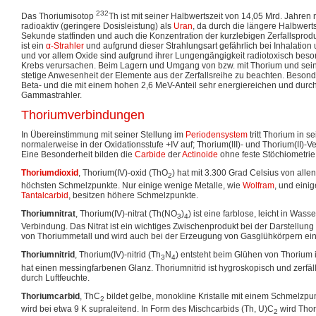
232
Das Thoriumisotop
Th ist mit seiner Halbwertszeit von 14,05 Mrd. Jahre
radioaktiv (geringere Dosisleistung) als
Uran
, da durch die längere Halbwerts
Sekunde statfinden und auch die Konzentration der kurzlebigen Zerfallsprodu
ist ein
α-Strahler
und aufgrund dieser Strahlungsart gefährlich bei Inhalation 
und vor allem Oxide sind aufgrund ihrer Lungengängigkeit radiotoxisch bes
Krebs verursachen. Beim Lagern und Umgang von bzw. mit Thorium und sein
stetige Anwesenheit der Elemente aus der Zerfallsreihe zu beachten. Besonde
Beta- und die mit einem hohen 2,6 MeV-Anteil sehr energiereichen und dur
Gammastrahler.
Thoriumverbindungen
In Übereinstimmung mit seiner Stellung im
Periodensystem
tritt Thorium in 
normalerweise in der Oxidationsstufe +IV auf; Thorium(III)- und Thorium(II)-V
Eine Besonderheit bilden die
Carbide
der
Actinoide
ohne feste Stöchiometrie
Thoriumdioxid
, Thorium(IV)-oxid (ThO
) hat mit 3.300 Grad Celsius von alle
2
höchsten Schmelzpunkte. Nur einige wenige Metalle, wie
Wolfram
, und eini
Tantalcarbid
, besitzen höhere Schmelzpunkte.
Thoriumnitrat
, Thorium(IV)-nitrat (Th(NO
)
) ist eine farblose, leicht in Wass
3
4
Verbindung. Das Nitrat ist ein wichtiges Zwischenprodukt bei der Darstellun
von Thoriummetall und wird auch bei der Erzeugung von Gasglühkörpern ein
Thoriumnitrid
, Thorium(IV)-nitrid (Th
N
) entsteht beim Glühen von Thorium 
3
4
hat einen messingfarbenen Glanz. Thoriumnitrid ist hygroskopisch und zerfäl
durch Luftfeuchte.
Thoriumcarbid
, ThC
bildet gelbe, monokline Kristalle mit einem Schmelzpu
2
wird bei etwa 9 K supraleitend. In Form des Mischcarbids (Th, U)C
wird Thor
2