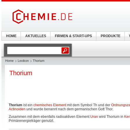
HOME
AKTUELLES
FIRMEN & START-UPS
PRODUKTE
Home
Lexikon
Thorium
Thorium
Thorium
ist ein
chemisches Element
mit dem Symbol Th und der
Ordnungsza
Actinoiden
und wurde benannt nach dem germanischen Gott Thor.
Zusammen mit dem ebenfalls radioaktiven Element
Uran
wird Thorium in
Ker
Primärenergieträger genutzt.