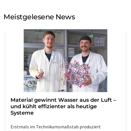
Sie zum Zwecke der Werbung oder der Markt- und
Meinungsforschung per E-Mail kontaktieren. Ihre
Meistgelesene News
Einwilligung können Sie jederzeit ohne Angabe von
Gründen gegenüber der LUMITOS AG, Ernst-Augustin-
Str. 2, 12489 Berlin oder per E-Mail unter
widerruf@lumitos.com
mit Wirkung für die Zukunft
widerrufen. Zudem ist in jeder E-Mail ein Link zur
Abbestellung des entsprechenden Newsletters
enthalten.
Material gewinnt Wasser aus der Luft –
und kühlt effizienter als heutige
Systeme
Erstmals im Technikumsmaßstab produziert