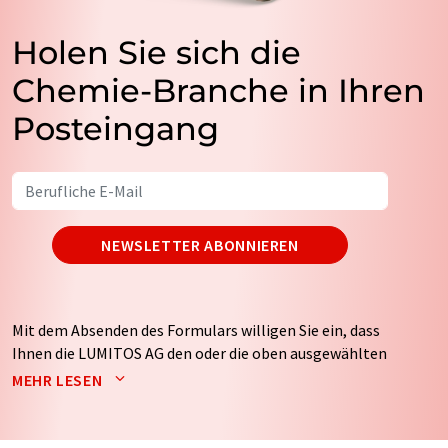
Holen Sie sich die
Chemie-Branche in Ihren
Posteingang
NEWSLETTER ABONNIEREN
Mit dem Absenden des Formulars willigen Sie ein, dass
Ihnen die LUMITOS AG den oder die oben ausgewählten
Newsletter per E-Mail zusendet. Ihre Daten werden
MEHR LESEN
nicht an Dritte weitergegeben. Die Speicherung und
Verarbeitung Ihrer Daten durch die LUMITOS AG erfolgt
auf Basis unserer
Datenschutzerklärung
. LUMITOS darf