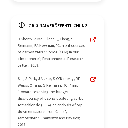
ORIGINALVERÖFFENTLICHUNG
D Sherry, A McCulloch, Q Liang, S
Reimann, PA Newman; "Current sources
of carbon tetrachloride (CCl4) in our
atmosphere"; Environmental Research
Letter; 2018.
S Li, S Park, J Mühle, S O’Doherty, RF
Weiss, X Fang, S Reimann, RG Prinn;
"Toward resolving the budget
discrepancy of ozone-depleting carbon
tetrachloride (CCl4): an analysis of top-
down emissions from China";
Atmospheric Chemistry and Physics;
2018.