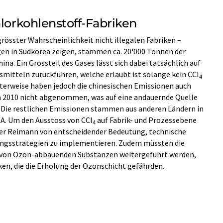
hlorkohlenstoff-Fabriken
össter Wahrscheinlichkeit nicht illegalen Fabriken –
gen in Südkorea zeigen, stammen ca. 20‘000 Tonnen der
na. Ein Grossteil des Gases lässt sich dabei tatsächlich auf
smitteln zurückführen, welche erlaubt ist solange kein CCl
4
terweise haben jedoch die chinesischen Emissionen auch
in 2010 nicht abgenommen, was auf eine andauernde Quelle
t. Die restlichen Emissionen stammen aus anderen Ländern in
SA. Um den Ausstoss von CCl
auf Fabrik- und Prozessebene
4
er Reimann von entscheidender Bedeutung, technische
ungsstrategien zu implementieren. Zudem müssten die
 von Ozon-abbauenden Substanzen weitergeführt werden,
en, die die Erholung der Ozonschicht gefährden.