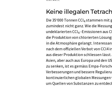
Keine illegalen Tetrac
Die 35‘000 Tonnen CCl
stammen mit gr
4
zumindest nicht ganz. Wie die Messun
undeklarierten CCl
-Emissionen aus Chi
4
die Produktion von chlorierten Lösung
in die Atmosphäre gelangt. Interessan
nach dem offiziellen Verbot von CCl4 
aus dieser Produktion schliessen läss
Asien, aber auch aus Europa und den U
zu senken, ist es gemäss Empa-Forsch
Verbesserungen und bessere Regulier
kontinuierlichen globalen Messungen
um Quellen von Substanzen zu entdeck