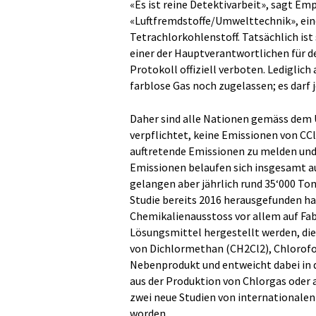
«Es ist reine Detektivarbeit», sagt E
«Luftfremdstoffe/Umwelttechnik», eine
Tetrachlorkohlenstoff. Tatsächlich ist 
einer der Hauptverantwortlichen für 
Protokoll offiziell verboten. Lediglic
farblose Gas noch zugelassen; es darf
Daher sind alle Nationen gemäss de
verpflichtet, keine Emissionen von CCl
auftretende Emissionen zu melden und 
Emissionen belaufen sich insgesamt au
gelangen aber jährlich rund 35‘000 To
Studie bereits 2016 herausgefunden hat
Chemikalienausstoss vor allem auf Fabr
Lösungsmittel hergestellt werden, die 
von Dichlormethan (CH2Cl2), Chlorofo
Nebenprodukt und entweicht dabei in 
aus der Produktion von Chlorgas oder a
zwei neue Studien von internationale
worden.