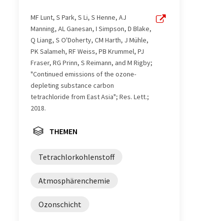
MF Lunt, S Park, S Li, S Henne, AJ
Manning, AL Ganesan, I Simpson, D Blake,
Q Liang, S O'Doherty, CM Harth, J Mühle,
PK Salameh, RF Weiss, PB Krummel, PJ
Fraser, RG Prinn, S Reimann, and M Rigby;
"Continued emissions of the ozone-
depleting substance carbon
tetrachloride from East Asia"; Res. Lett.;
2018.
THEMEN
Tetrachlorkohlenstoff
Atmosphärenchemie
Ozonschicht