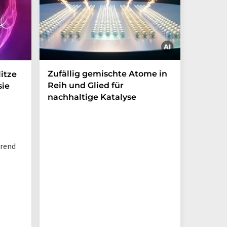
Zufällig gemischte Atome in
Wie ma
itze
Reih und Glied für
Nanopa
sie
nachhaltige Katalyse
Ewigke
Wasser
hrend