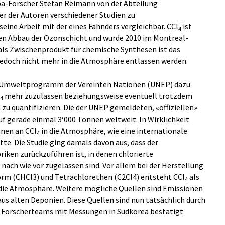
mpa-Forscher Stefan Reimann von der Abteilung
r der Autoren verschiedener Studien zu
seine Arbeit mit der eines Fahnders vergleichbar. CCl
ist
4
den Abbau der Ozonschicht und wurde 2010 im Montreal-
h als Zwischenprodukt für chemische Synthesen ist das
 jedoch nicht mehr in die Atmosphäre entlassen werden.
m Umweltprogramm der Vereinten Nationen (UNEP) dazu
mehr zuzulassen beziehungsweise eventuell trotzdem
4
zu quantifizieren. Die der UNEP gemeldeten, «offiziellen»
f gerade einmal 3‘000 Tonnen weltweit. In Wirklichkeit
nnen an CCl
in die Atmosphäre, wie eine internationale
4
te. Die Studie ging damals davon aus, dass der
iken zurückzuführen ist, in denen chlorierte
nach wie vor zugelassen sind. Vor allem bei der Herstellung
rm (CHCl3) und Tetrachlorethen (C2Cl4) entsteht CCl
als
4
die Atmosphäre. Weitere mögliche Quellen sind Emissionen
us alten Deponien. Diese Quellen sind nun tatsächlich durch
n Forscherteams mit Messungen in Südkorea bestätigt