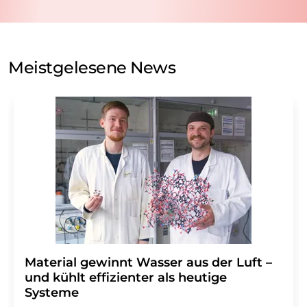
Verarbeitung Ihrer Daten durch die LUMITOS AG erfolgt
auf Basis unserer
Datenschutzerklärung
. LUMITOS darf
Sie zum Zwecke der Werbung oder der Markt- und
Meinungsforschung per E-Mail kontaktieren. Ihre
Meistgelesene News
Einwilligung können Sie jederzeit ohne Angabe von
Gründen gegenüber der LUMITOS AG, Ernst-Augustin-
Str. 2, 12489 Berlin oder per E-Mail unter
widerruf@lumitos.com
mit Wirkung für die Zukunft
widerrufen. Zudem ist in jeder E-Mail ein Link zur
Abbestellung des entsprechenden Newsletters
enthalten.
Material gewinnt Wasser aus der Luft –
und kühlt effizienter als heutige
Systeme