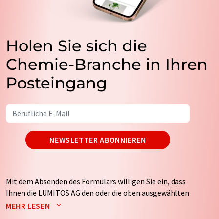
Holen Sie sich die
Chemie-Branche in Ihren
Posteingang
NEWSLETTER ABONNIEREN
Mit dem Absenden des Formulars willigen Sie ein, dass
Ihnen die LUMITOS AG den oder die oben ausgewählten
Newsletter per E-Mail zusendet. Ihre Daten werden
MEHR LESEN
nicht an Dritte weitergegeben. Die Speicherung und