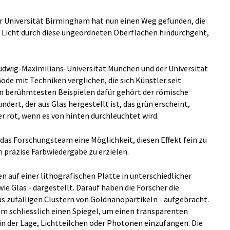
er Universität Birmingham hat nun einen Weg gefunden, die
as Licht durch diese ungeordneten Oberflächen hindurchgeht,
udwig-Maximilians-Universität München und der Universität
ode mit Techniken verglichen, die sich Künstler seit
n berühmtesten Beispielen dafür gehört der römische
dert, der aus Glas hergestellt ist, das grün erscheint,
r rot, wenn es von hinten durchleuchtet wird.
das Forschungsteam eine Möglichkeit, diesen Effekt fein zu
h präzise Farbwiedergabe zu erzielen.
n auf einer lithografischen Platte in unterschiedlicher
ie Glas - dargestellt. Darauf haben die Forscher die
us zufälligen Clustern von Goldnanopartikeln - aufgebracht.
am schliesslich einen Spiegel, um einen transparenten
in der Lage, Lichtteilchen oder Photonen einzufangen. Die