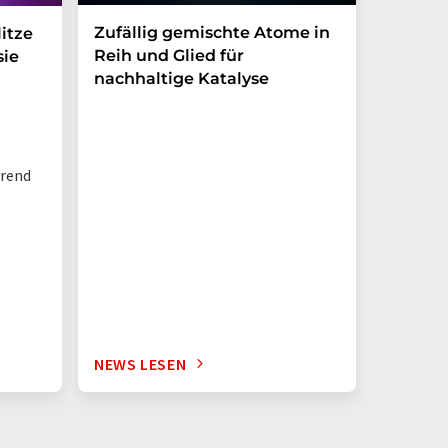
Zufällig gemischte Atome in
Wie ma
itze
Reih und Glied für
Nanopa
sie
nachhaltige Katalyse
Ewigke
Wasser
hrend
NEWS LESEN
NEWS L