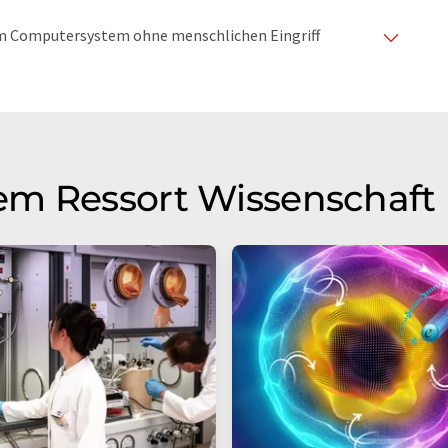
nem Computersystem ohne menschlichen Eingriff
matischen Übersetzungen an, um eine größere
u präsentieren. Da dieser Artikel mit automatischer
glich, dass er Fehler im Vokabular, in der Syntax oder
lichen Artikel in Englisch finden Sie
hier
.
em Ressort Wissenschaft