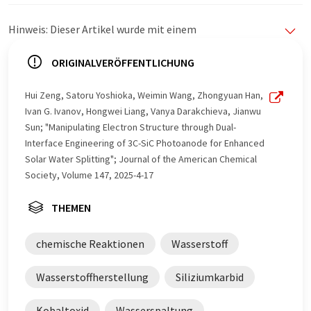
Hinweis: Dieser Artikel wurde mit einem
Computersystem ohne menschlichen Eingriff übersetzt.
LUMITOS bietet diese automatischen Übersetzungen
ORIGINALVERÖFFENTLICHUNG
an, um eine größere Bandbreite an aktuellen
Nachrichten zu präsentieren. Da dieser Artikel mit
Hui Zeng, Satoru Yoshioka, Weimin Wang, Zhongyuan Han,
automatischer Übersetzung übersetzt wurde, ist es
Ivan G. Ivanov, Hongwei Liang, Vanya Darakchieva, Jianwu
möglich, dass er Fehler im Vokabular, in der Syntax oder
Sun; "Manipulating Electron Structure through Dual-
in der Grammatik enthält. Den ursprünglichen Artikel in
Interface Engineering of 3C-SiC Photoanode for Enhanced
Englisch finden Sie
hier
.
Solar Water Splitting"; Journal of the American Chemical
Society, Volume 147, 2025-4-17
THEMEN
chemische Reaktionen
Wasserstoff
Wasserstoffherstellung
Siliziumkarbid
Kobaltoxid
Wasserspaltung