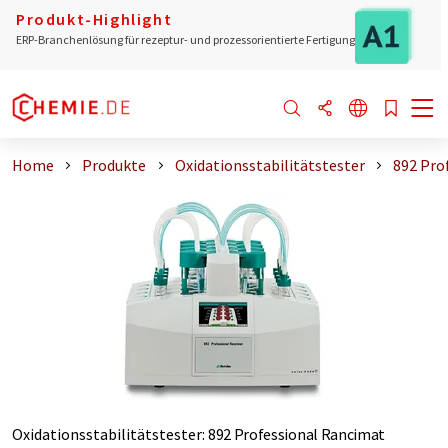
Produkt-Highlight
ERP-Branchenlösung für rezeptur- und prozessorientierte Fertigung
Home
Produkte
Oxidationsstabilitätstester
892 Pro
Oxidationsstabilitätstester
:
892 Professional Rancimat