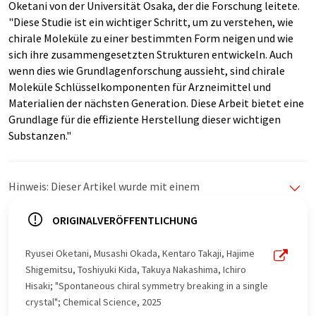
Oketani von der Universität Osaka, der die Forschung leitete.
"Diese Studie ist ein wichtiger Schritt, um zu verstehen, wie
chirale Moleküle zu einer bestimmten Form neigen und wie
sich ihre zusammengesetzten Strukturen entwickeln. Auch
wenn dies wie Grundlagenforschung aussieht, sind chirale
Moleküle Schlüsselkomponenten für Arzneimittel und
Materialien der nächsten Generation. Diese Arbeit bietet eine
Grundlage für die effiziente Herstellung dieser wichtigen
Substanzen."
Hinweis: Dieser Artikel wurde mit einem
Computersystem ohne menschlichen Eingriff übersetzt.
LUMITOS bietet diese automatischen Übersetzungen
ORIGINALVERÖFFENTLICHUNG
an, um eine größere Bandbreite an aktuellen
Nachrichten zu präsentieren. Da dieser Artikel mit
Ryusei Oketani, Musashi Okada, Kentaro Takaji, Hajime
automatischer Übersetzung übersetzt wurde, ist es
Shigemitsu, Toshiyuki Kida, Takuya Nakashima, Ichiro
möglich, dass er Fehler im Vokabular, in der Syntax oder
Hisaki; "Spontaneous chiral symmetry breaking in a single
in der Grammatik enthält. Den ursprünglichen Artikel in
crystal"; Chemical Science, 2025
Englisch finden Sie
hier
.