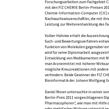
Forschungsarbeiten zum Fachgebiet C
mit den FIZ CHEMIE Berlin-Preisen 201
Chemie-Information-Computer (CIC) de
Nachwuchswissenschaftler, die mit ihr
Leistung zur Weiterentwicklung des Fa
Volker Hähnke erhält die Auszeichnung 
Such- und Bewertungsverfahren entwicke
Funktion von Molekülen gegenüber ei
wird für seine Diplomarbeit ausgezeich
Entwicklung von Medikamenten mit Meh
man Arzneimittel mit höherer Wirksa
mögliche Kreuzreaktionen mit anderen
verhindern. Beide Gewinner der FIZ C
Bioinformatik der Johann Wolfgang Go
Daniel Moser untersuchte in seiner vo
Berlin-Preis 2011 vorgeschlagenen Di
Pharmacophoren", wie man mit Hilfe d
oder mehrfacher Wirkung unterstütze