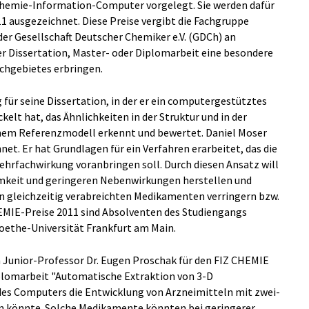
hemie-Information-Computer vorgelegt. Sie werden dafür
1 ausgezeichnet. Diese Preise vergibt die Fachgruppe
r Gesellschaft Deutscher Chemiker e.V. (GDCh) an
er Dissertation, Master- oder Diplomarbeit eine besondere
chgebietes erbringen.
für seine Dissertation, in der er ein computergestütztes
lt hat, das Ähnlichkeiten in der Struktur und in der
nem Referenzmodell erkennt und bewertet. Daniel Moser
net. Er hat Grundlagen für ein Verfahren erarbeitet, das die
rfachwirkung voranbringen soll. Durch diesen Ansatz will
mkeit und geringeren Nebenwirkungen herstellen und
 gleichzeitig verabreichten Medikamenten verringern bzw.
HEMIE-Preise 2011 sind Absolventen des Studiengangs
ethe-Universität Frankfurt am Main.
n Junior-Professor Dr. Eugen Proschak für den FIZ CHEMIE
plomarbeit "Automatische Extraktion von 3-D
es Computers die Entwicklung von Arzneimitteln mit zwei-
n könnte. Solche Medikamente könnten bei geringerer