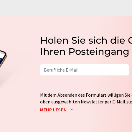
Holen Sie sich die
Ihren Posteingang
Mit dem Absenden des Formulars willigen Sie 
oben ausgewählten Newsletter per E-Mail zus
weitergegeben. Die Speicherung und Verarbei
MEHR LESEN
auf Basis unserer
Datenschutzerklärung
. LUM
Markt- und Meinungsforschung per E-Mail kon
jederzeit ohne Angabe von Gründen gegenüber