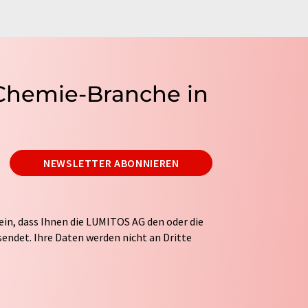
 Chemie-Branche in
NEWSLETTER ABONNIEREN
ein, dass Ihnen die LUMITOS AG den oder die
endet. Ihre Daten werden nicht an Dritte
tung Ihrer Daten durch die LUMITOS AG erfolgt
ITOS darf Sie zum Zwecke der Werbung oder der
taktieren. Ihre Einwilligung können Sie
 der LUMITOS AG, Ernst-Augustin-Str. 2, 12489