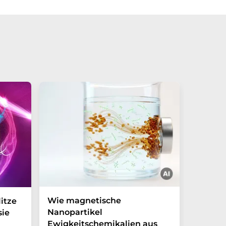
Wie magnetische
Zufäll
itze
Nanopartikel
Reih un
sie
Ewigkeitschemikalien aus
nachha