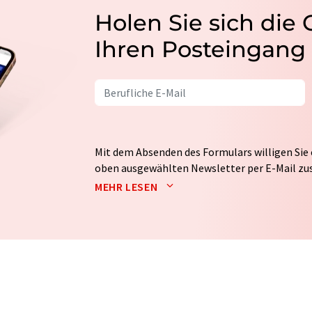
Holen Sie sich die
Ihren Posteingang
Mit dem Absenden des Formulars willigen Sie 
oben ausgewählten Newsletter per E-Mail zus
weitergegeben. Die Speicherung und Verarbei
MEHR LESEN
auf Basis unserer
Datenschutzerklärung
. LUM
Markt- und Meinungsforschung per E-Mail kon
jederzeit ohne Angabe von Gründen gegenüber
Berlin oder per E-Mail unter
widerruf@lumito
Zudem ist in jeder E-Mail ein Link zur Abbes
enthalten.