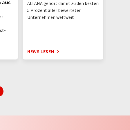
n aus
ALTANA gehört damit zu den besten
„Deutsch
5 Prozent aller bewerteten
– jetzt 
er
Unternehmen weltweit
st-
NEWS LESEN
NEWS L