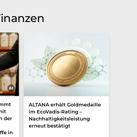
Finanzen
immt
ALTANA erhält Goldmedaille
Deutsc
mit
im EcoVadis-Rating –
eigene
h der
Nachhaltigkeitsleistung
Mehr a
erneut bestätigt
in nur
ffe in