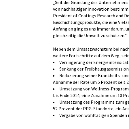
„Seit der Gründung des Unternehmens 
von nachhaltiger Innovation bestimmt“,
President of Coatings Research and D
Beschichtungsprodukte, die eine Vielz
Anfang an ging es uns immer darum, u
gleichzeitig die Umwelt zu schützen.”
Neben dem Umsatzwachstum bei nachh
weitere Fortschritte auf dem Weg, sein
Verringerung der Energieintensität
Senkung der Treibhausgasemissione
Reduzierung seiner Krankheits- und
Abnahme der Rate um 5 Prozent seit 2
Umsetzung von Wellness-Programm
bis Ende 2014, eine Zunahme um 10 Pr
Umsetzung des Programms zum ges
52 Prozent der PPG-Standorte, ein An
Vergabe von wohltätigen Spenden in