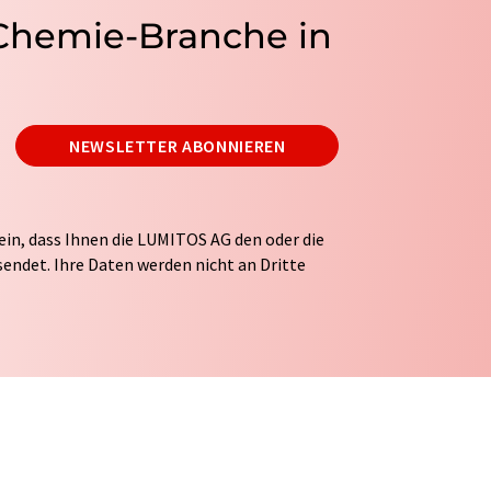
 Chemie-Branche in
NEWSLETTER ABONNIEREN
ein, dass Ihnen die LUMITOS AG den oder die
endet. Ihre Daten werden nicht an Dritte
tung Ihrer Daten durch die LUMITOS AG erfolgt
ITOS darf Sie zum Zwecke der Werbung oder der
taktieren. Ihre Einwilligung können Sie
 der LUMITOS AG, Ernst-Augustin-Str. 2, 12489
s.com
mit Wirkung für die Zukunft widerrufen.
tellung des entsprechenden Newsletters