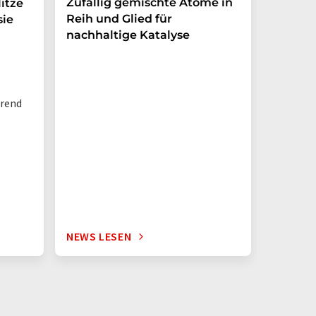
Zufällig gemischte Atome in
Wie ma
itze
Reih und Glied für
Nanopa
sie
nachhaltige Katalyse
Ewigke
Wasser
hrend
NEWS LESEN
NEWS L