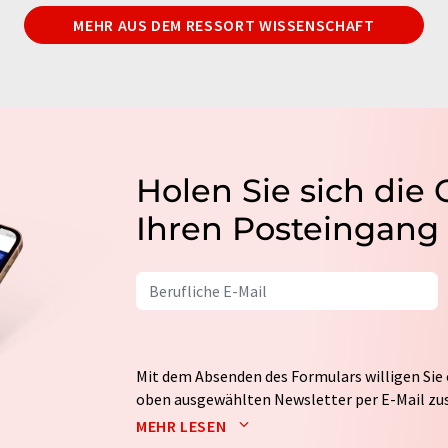
MEHR AUS DEM RESSORT WISSENSCHAFT
Holen Sie sich die
Ihren Posteingang
Mit dem Absenden des Formulars willigen Sie 
oben ausgewählten Newsletter per E-Mail zus
weitergegeben. Die Speicherung und Verarbei
MEHR LESEN
auf Basis unserer
Datenschutzerklärung
. LUM