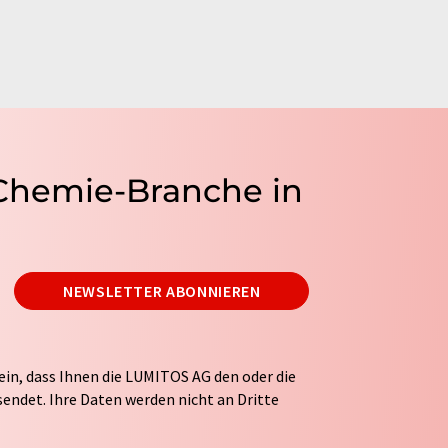
 Chemie-Branche in
NEWSLETTER ABONNIEREN
ein, dass Ihnen die LUMITOS AG den oder die
endet. Ihre Daten werden nicht an Dritte
tung Ihrer Daten durch die LUMITOS AG erfolgt
ITOS darf Sie zum Zwecke der Werbung oder der