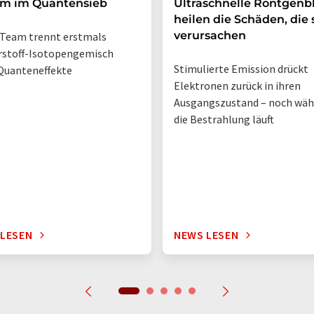
um im Quantensieb
Ultraschnelle Röntgenbl
heilen die Schäden, die 
verursachen
Team trennt erstmals
rstoff-Isotopengemisch
Stimulierte Emission drückt
Quanteneffekte
Elektronen zurück in ihren
Ausgangszustand – noch wä
die Bestrahlung läuft
 LESEN
NEWS LESEN