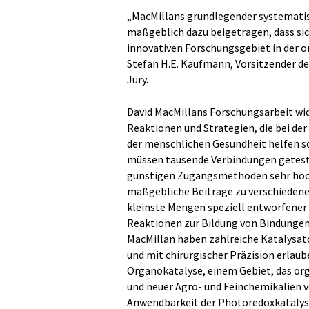
„MacMillans grundlegender systematis
maßgeblich dazu beigetragen, dass si
innovativen Forschungsgebiet in der or
Stefan H.E. Kaufmann, Vorsitzender des
Jury.
David MacMillans Forschungsarbeit wi
Reaktionen und Strategien, die bei de
der menschlichen Gesundheit helfen s
müssen tausende Verbindungen getestet
günstigen Zugangsmethoden sehr hoch
maßgebliche Beiträge zu verschiedene
kleinste Mengen speziell entworfener
Reaktionen zur Bildung von Bindunge
MacMillan haben zahlreiche Katalysato
und mit chirurgischer Präzision erlaub
Organokatalyse, einem Gebiet, das or
und neuer Agro- und Feinchemikalien v
Anwendbarkeit der Photoredoxkatalyse 