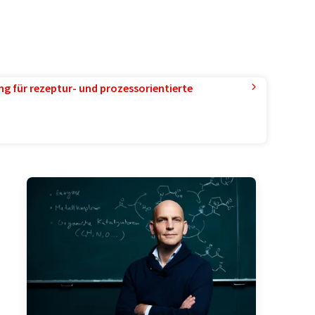
g für rezeptur- und prozessorientierte