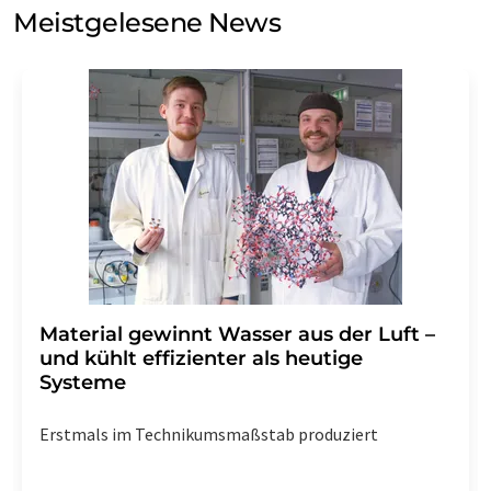
Meinungsforschung per E-Mail kontaktieren. Ihre
Meistgelesene News
Einwilligung können Sie jederzeit ohne Angabe von
Gründen gegenüber der LUMITOS AG, Ernst-Augustin-
Str. 2, 12489 Berlin oder per E-Mail unter
widerruf@lumitos.com
mit Wirkung für die Zukunft
widerrufen. Zudem ist in jeder E-Mail ein Link zur
Abbestellung des entsprechenden Newsletters
enthalten.
Material gewinnt Wasser aus der Luft –
und kühlt effizienter als heutige
Systeme
Erstmals im Technikumsmaßstab produziert