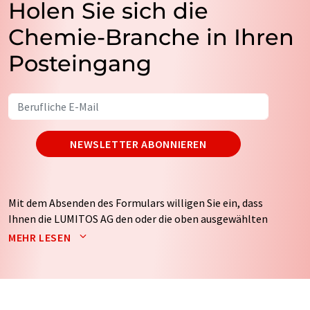
Holen Sie sich die
Chemie-Branche in Ihren
Posteingang
NEWSLETTER ABONNIEREN
Mit dem Absenden des Formulars willigen Sie ein, dass
Ihnen die LUMITOS AG den oder die oben ausgewählten
Newsletter per E-Mail zusendet. Ihre Daten werden
MEHR LESEN
nicht an Dritte weitergegeben. Die Speicherung und
Verarbeitung Ihrer Daten durch die LUMITOS AG erfolgt
auf Basis unserer
Datenschutzerklärung
. LUMITOS darf
Sie zum Zwecke der Werbung oder der Markt- und