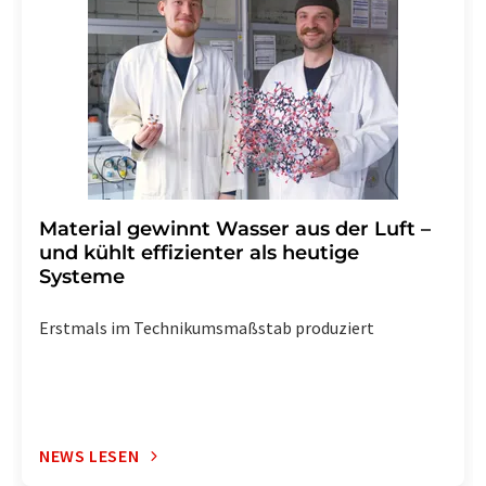
widerruf@lumitos.com
mit Wirkung für die Zukunft
widerrufen. Zudem ist in jeder E-Mail ein Link zur
Abbestellung des entsprechenden Newsletters
enthalten.
Material gewinnt Wasser aus der Luft –
und kühlt effizienter als heutige
Systeme
Erstmals im Technikumsmaßstab produziert
NEWS LESEN