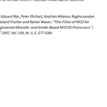
 Eduard Rije, Peter Ehrhart, Andrian Milanov, Raghunandan
land Fischer and Rainer Waser; "Thin Films of HfO2 for
ngineered Alkoxide- and Amide-Based MOCVD Precursors.";
2007, Vol. 154, Nr. 3, S. G77-G84.