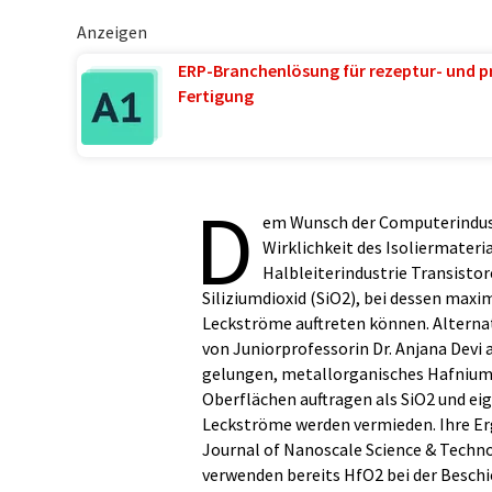
Anzeigen
ERP-Branchenlösung für rezeptur- und p
Fertigung
D
em Wunsch der Computerindust
Wirklichkeit des Isoliermateria
Halbleiterindustrie Transisto
Siliziumdioxid (SiO2), bei dessen max
Leckströme auftreten können. Alternat
von Juniorprofessorin Dr. Anjana Devi
gelungen, metallorganisches Hafniumox
Oberflächen auftragen als SiO2 und eig
Leckströme werden vermieden. Ihre Erge
Journal of Nanoscale Science & Techn
verwenden bereits HfO2 bei der Beschi