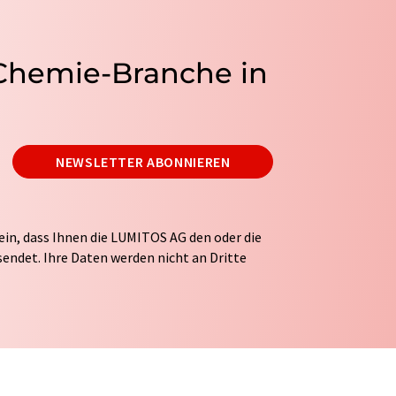
 Chemie-Branche in
NEWSLETTER ABONNIEREN
ein, dass Ihnen die LUMITOS AG den oder die
endet. Ihre Daten werden nicht an Dritte
tung Ihrer Daten durch die LUMITOS AG erfolgt
ITOS darf Sie zum Zwecke der Werbung oder der
taktieren. Ihre Einwilligung können Sie
 der LUMITOS AG, Ernst-Augustin-Str. 2, 12489
s.com
mit Wirkung für die Zukunft widerrufen.
tellung des entsprechenden Newsletters