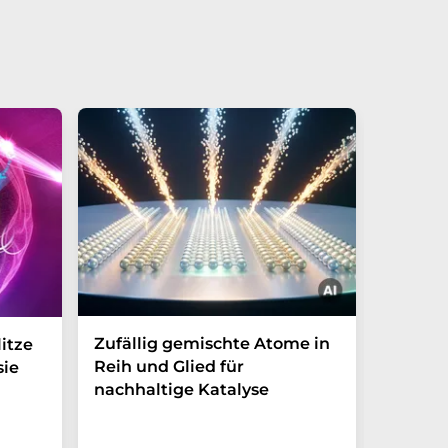
Zufällig gemischte Atome in
Wie ma
itze
Reih und Glied für
Nanopa
sie
nachhaltige Katalyse
Ewigke
Wasser