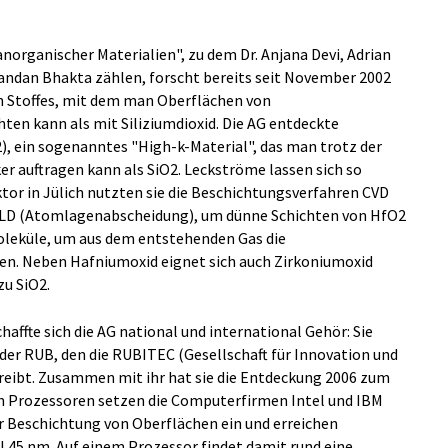
organischer Materialien", zu dem Dr. Anjana Devi, Adrian
andan Bhakta zählen, forscht bereits seit November 2002
en Stoffes, mit dem man Oberflächen von
hten kann als mit Siliziumdioxid. Die AG entdeckte
, ein sogenanntes "High-k-Material", das man trotz der
er auftragen kann als SiO2. Leckströme lassen sich so
tor in Jülich nutzten sie die Beschichtungsverfahren CVD
LD (Atomlagenabscheidung), um dünne Schichten von HfO2
oleküle, um aus dem entstehenden Gas die
n. Neben Hafniumoxid eignet sich auch Zirkoniumoxid
zu SiO2.
affte sich die AG national und international Gehör: Sie
er RUB, den die RUBITEC (Gesellschaft für Innovation und
reibt. Zusammen mit ihr hat sie die Entdeckung 2006 zum
n Prozessoren setzen die Computerfirmen Intel und IBM
ur Beschichtung von Oberflächen ein und erreichen
 45 nm. Auf einem Prozessor findet damit rund eine