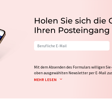
Holen Sie sich die
Ihren Posteingang
Mit dem Absenden des Formulars willigen Sie 
oben ausgewählten Newsletter per E-Mail zus
weitergegeben. Die Speicherung und Verarbei
MEHR LESEN
auf Basis unserer
Datenschutzerklärung
. LUM
Markt- und Meinungsforschung per E-Mail kon
jederzeit ohne Angabe von Gründen gegenüber
Berlin oder per E-Mail unter
widerruf@lumito
Zudem ist in jeder E-Mail ein Link zur Abbes