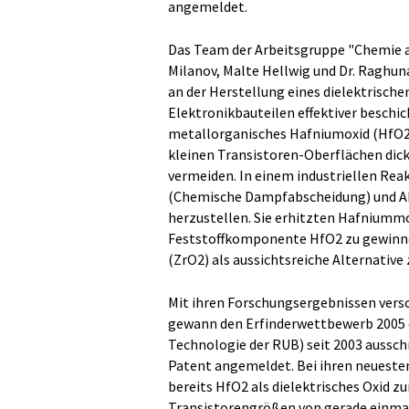
angemeldet.
Das Team der Arbeitsgruppe "Chemie an
Milanov, Malte Hellwig und Dr. Raghun
an der Herstellung eines dielektrisch
Elektronikbauteilen effektiver beschic
metallorganisches Hafniumoxid (HfO2)
kleinen Transistoren-Oberflächen dick
vermeiden. In einem industriellen Reak
(Chemische Dampfabscheidung) und A
herzustellen. Sie erhitzten Hafniumm
Feststoffkomponente HfO2 zu gewinne
(ZrO2) als aussichtsreiche Alternative 
Mit ihren Forschungsergebnissen versch
gewann den Erfinderwettbewerb 2005 d
Technologie der RUB) seit 2003 aussch
Patent angemeldet. Bei ihren neueste
bereits HfO2 als dielektrisches Oxid z
Transistorengrößen von gerade einmal