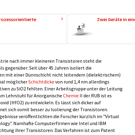
rozessorientierte
Zwei Geräte in ei
rie nach immer kleineren Transistoren steht die
ls gegenüber: Seit über 45 Jahren isoliert die
ren mit einer Dünnschicht nicht leitendem (dielektrischem)
imal möglicher
Schichtdicke
von rund 1,4 nm allerdings
iven zu SiO2 fehlten. Einer Arbeitsgruppe unter der Leitung
 am Lehrstuhl für Anorganische
Chemie
II der RUB ist es
id (HfO2) zu entwickeln. Es lässt sich dicker auf
net sich somit besser zu Isolierung der Transistoren.
bnisse veröffentlichten die Forscher kürzlich im "Virtual
ology". Namhafte Computerfirmen wie Intel und IBM
chtung ihrer Transistoren. Das Verfahren ist zum Patent