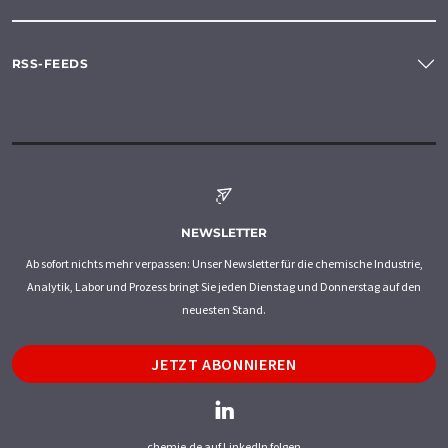
RSS-FEEDS
NEWSLETTER
Ab sofort nichts mehr verpassen: Unser Newsletter für die chemische Industrie,
Analytik, Labor und Prozess bringt Sie jeden Dienstag und Donnerstag auf den
neuesten Stand.
JETZT ABONNIEREN
chemie.de auf LinkedIn folgen