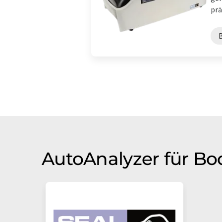
prä
AutoAnalyzer für Bo