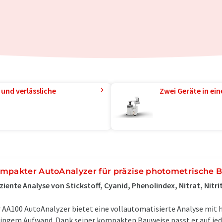
und verlässliche
Zwei Geräte in ei
mpakter AutoAnalyzer für präzise photometrische
iziente Analyse von Stickstoff, Cyanid, Phenolindex, Nitrat, Nitr
 AA100 AutoAnalyzer bietet eine vollautomatisierte Analyse mit 
ingem Aufwand. Dank seiner kompakten Bauweise passt er auf jede