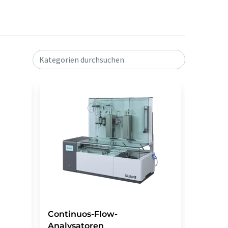
Kategorien durchsuchen
Continuos-Flow-
Segmen
Analysatoren
Analys