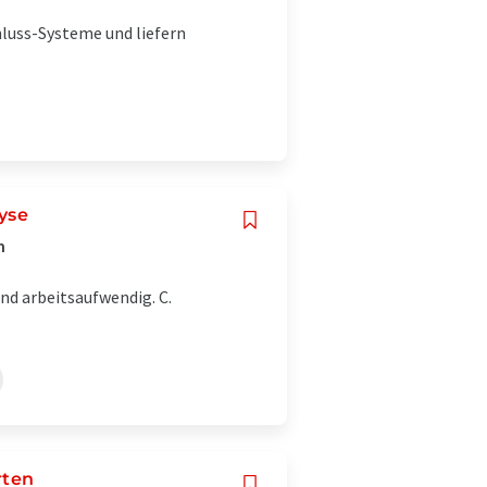
luss-Systeme und liefern
yse
m
nd arbeitsaufwendig. C.
rten