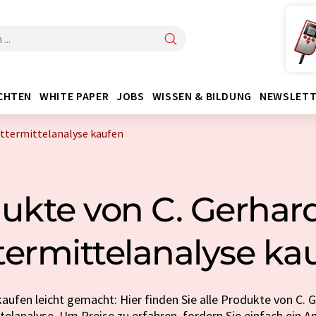
CHTEN
WHITE PAPER
JOBS
WISSEN & BILDUNG
NEWSLETT
uttermittelanalyse kaufen
ukte von C. Gerhard
termittelanalyse ka
aufen leicht gemacht: Hier finden Sie alle Produkte von C. G
telanalyse. Um Preise zu erfahren, fordern Sie einfach ein A