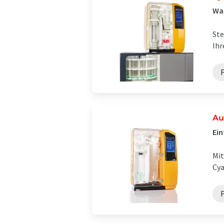
Was
Ste
Ihr
Au
Ein
Mit
Cya