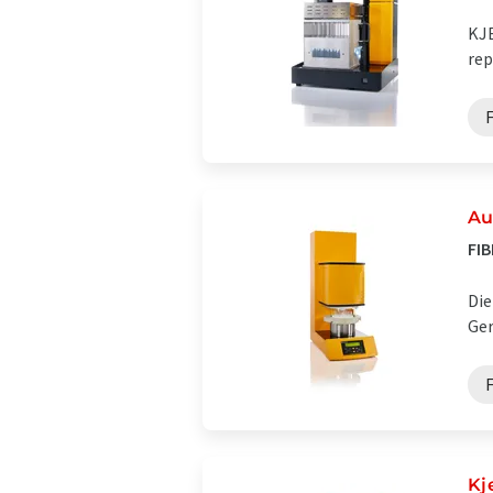
KJE
rep
Au
FIB
Die
Ger
Kj