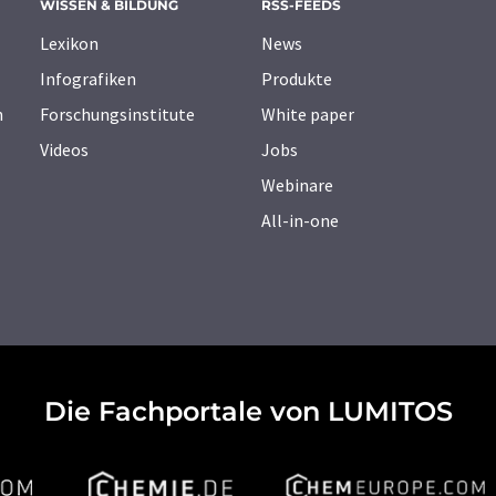
WISSEN & BILDUNG
RSS-FEEDS
Lexikon
News
Infografiken
Produkte
n
Forschungsinstitute
White paper
Videos
Jobs
Webinare
All-in-one
Die Fachportale von LUMITOS