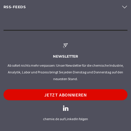
RSS-FEEDS
NEWSLETTER
Ab sofort nichts mehr verpassen: Unser Newsletter für die chemische Industrie,
Analytik, Labor und Prozess bringt Sie jeden Dienstag und Donnerstag auf den
neuesten Stand.
JETZT ABONNIEREN
chemie.de auf LinkedIn folgen