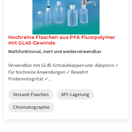
Hochreine Flaschen aus PFA Fluorpolymer
mit GL45-Gewinde
Multifunktional, inert und wiederverwendbar
Verwendbar mit GL45-Schraubkappen und -Adaptern ✓
Für hochreine Anwendungen ✓ Bewahrt
Probenintegrität ✓...
Versand-Flaschen
API-Lagerung
Chromatographie