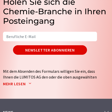
Holen Sie sich die
Chemie-Branche in Ihren
Posteingang
NEWSLETTER ABONNIEREN
Mit dem Absenden des Formulars willigen Sie ein, dass
Ihnen die LUMITOS AG den oder die oben ausgewählten
Newsletter per E-Mail zusendet. Ihre Daten werden
MEHR LESEN
nicht an Dritte weitergegeben. Die Speicherung und
Verarbeitung Ihrer Daten durch die LUMITOS AG erfolgt
auf Basis unserer
Datenschutzerklärung
. LUMITOS darf
Sie zum Zwecke der Werbung oder der Markt- und
Meinungsforschung per E-Mail kontaktieren. Ihre