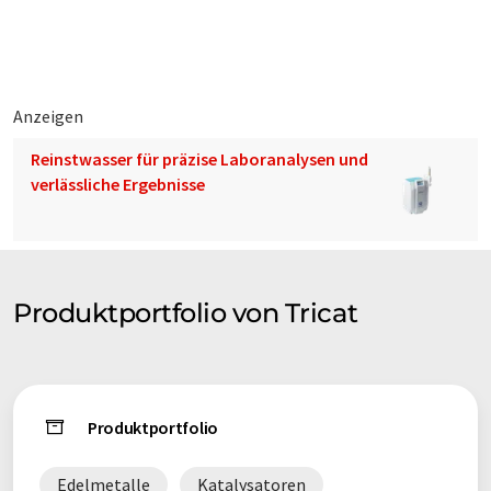
Die Avatar basierten, virtuell-kollaborativen 3D Welten von
TriCAT schaffen ein präsenzähnliches Erlebnis in der
Zusammenarbeit von weltweit verteilten Teams mit sozialer
Interaktion jedes Teilnehmers und das in 3D VoIP
Anzeigen
Echtzeitkommunikation.
Reinstwasser für präzise Laboranalysen und
verlässliche Ergebnisse
TriCAT spaces® hebt die Limitierung physischer
Präsenzumgebungen einfach auf und schafft Nähe trotz
Distanz.
Gruppenarbeiten in unterschiedlichen Räumen im selben
Produktportfolio von Tricat
Szenario sind mit maximalen multimedialen Möglichkeiten
und Tools wie integrierte Cloud Desktops, Desktopsharing,
Media Walls, Whiteboards mit Tabellen und Zeichnen-
Funktion, Web Browsing, WebcamFeed und Umfrage-Tools,
on-demand durchführbar. Mit einer Editor-Funktion können
Produktportfolio
Medienobjekte wie geometrische Figuren, Mobiliar, etc. selbst
im Szenario frei platziert werden. Ein 3D Viewer erlaubt es,
Edelmetalle
Katalysatoren
während der virtuellen Veranstaltung 3D Objekte