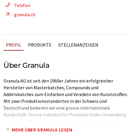
Telefon
granula.ch
PROFIL
PRODUKTE
STELLENANZEIGEN
Über Granula
Granula AG ist seit den 1960er Jahren ein erfolgreicher
Hersteller von Masterbatches, Compounds und
Additivbatches zum Einfärben und Veredeln von Kunststoffen.
Mit zwei Produktionsstandorten in der Schweiz und
Deutschland bedienen wir eine grosse internationale
Kundschaft. Unsere individuellen Produkte finden Anwendung
in allen Produktionsverfahren von der Folienextrusion, dem
Spritzguss zum Hohlkörperblasen, bis hin zur
MEHR ÜBER GRANULA LESEN