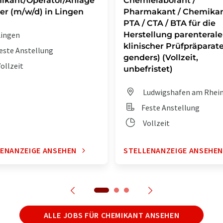
ikant/Operator/Anlage
Chemielaborant /
er (m/w/d) in Lingen
Pharmakant / Chemikan
PTA / CTA / BTA für die
ingen
Herstellung parenterale
klinischer Prüfpräparate 
este Anstellung
genders) (Vollzeit,
ollzeit
unbefristet)
Ludwigshafen am Rhei
Feste Anstellung
Vollzeit
ENANZEIGE ANSEHEN
STELLENANZEIGE ANSEHE
ALLE JOBS FÜR CHEMIKANT ANSEHEN