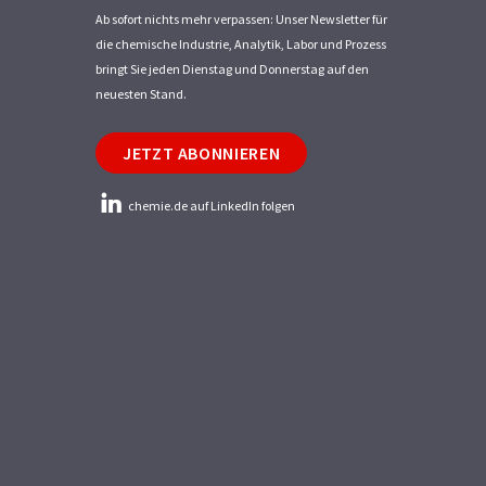
Ab sofort nichts mehr verpassen: Unser Newsletter für
die chemische Industrie, Analytik, Labor und Prozess
bringt Sie jeden Dienstag und Donnerstag auf den
neuesten Stand.
JETZT ABONNIEREN
chemie.de auf LinkedIn folgen