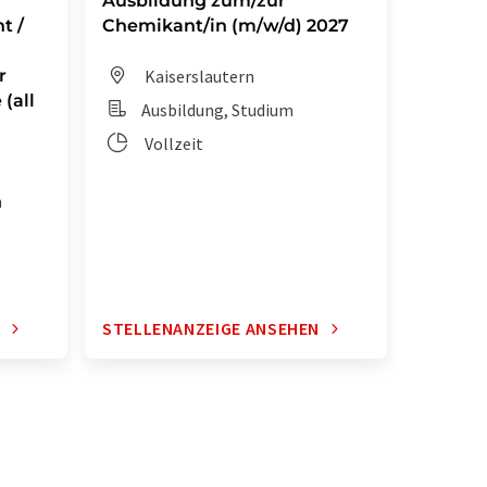
Ausbildung zum/zur
Auszub
t /
Chemikant/in (m/w/d) 2027
Chemik
r
Kaiserslautern
Dit
(all
Ausbildung, Studium
Aus
Vollzeit
Vol
n
N
STELLENANZEIGE ANSEHEN
STELLE