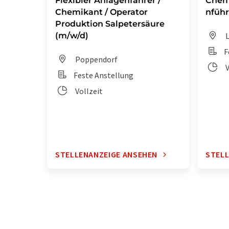
Flexibler Anlagenfahrer /
Chem
Chemikant / Operator
nführ
Produktion Salpetersäure
(m/w/d)
L
F
Poppendorf
V
Feste Anstellung
Vollzeit
STELLENANZEIGE ANSEHEN
STELL