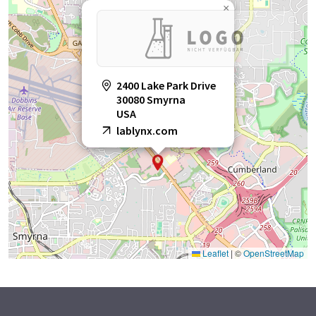
Funktionalität bieten, erhalten Sie die einzige wirkliche
×
Lösung, die Ihnen die Gewissheit gibt, dass sie Ihren
individuellen Anforderungen gerecht wird und über viele Jahre
hinweg nützlich sein wird, unabhängig vom Wachstum oder
der Diversifizierung Ihres Unternehmens. Der Erfolg Ihres
Labors steht für uns an erster Stelle.
2400 Lake Park Drive
30080 Smyrna
USA
Hinweis: Dieser Artikel wurde mit einem Computersystem ohne
menschlichen Eingriff übersetzt. LUMITOS bietet diese
lablynx.com
automatischen Übersetzungen an, um eine größere Bandbreite
an Firmenprofilen zu präsentieren. Da dieser Artikel mit
automatischer Übersetzung übersetzt wurde, ist es möglich,
dass er Fehler im Vokabular, in der Syntax oder in der
Grammatik enthält. Den ursprünglichen Artikel in Englisch
finden Sie
hier
.
Leaflet
|
©
OpenStreetMap