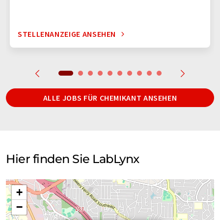
Umwelt, Petrochemie und Pharmazie, um nur einige zu
nennen. Diese Erfahrung in einer Vielzahl von Umgebungen
bedeutet, dass sowohl die LabLynx-Produktlinien als auch
STELLENANZEIGE ANSEHEN
unser Personal im Laufe der Zeit robuster und vielseitiger
geworden sind, wodurch die potenziellen neuen Probleme,
auf die wir stoßen können, minimiert werden. Die Synergie
zwischen einem Problem in einer Umgebung und einem
Problem in einem anderen Bereich einer völlig anderen
Installation ist sehr wertvoll, und mit der Lösung des einen
ALLE JOBS FÜR CHEMIKANT ANSEHEN
Problems werden das Gesamtprodukt und die damit
verbundenen Dienstleistungen exponentiell verbessert.
LabLynx ist Ihr Vorteil - glücklicher Manager in einem Labor
des GesundheitswesensOb Sie ein Einzelanwender, ein
globales Unternehmen oder irgendwo dazwischen sind, wir
Hier finden Sie LabLynx
hoffen, dass Sie uns zustimmen, dass LabLynx der richtige
LIMS-Anbieter für Sie ist. Mit Laborinformatik-Anwendungen,
die ein Produkt durchdachter Entwicklung auf der Grundlage
+
modernster Technologie sind und ein Höchstmaß an
−
Konfigurierbarkeit, Flexibilität, Skalierbarkeit und