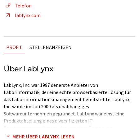
Telefon
lablynx.com
PROFIL
STELLENANZEIGEN
Über LabLynx
LabLynx, Inc. war 1997 der erste Anbieter von
Laborinformatik, der eine echte browserbasierte Lösung für
das Laborinformationsmanagement bereitstellte. LabLynx,
Inc. wurde im Juli 2000 als unabhängiges
Softwareunternehmen gegründet. LabLynx war einst eine
Produktabteilung eines diversifizierten IT-
Beratungsunternehmens, das von einer Gruppe von
Investoren mit Erfahrung im Bereich LIMS und
MEHR ÜBER LABLYNX LESEN