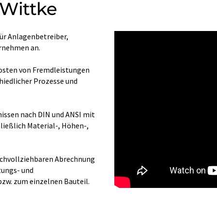
 Wittke
ür Anlagenbetreiber,
ernehmen an.
Kosten von Fremdleistungen
hiedlicher Prozesse und
issen nach DIN und ANSI mit
ließlich Material-, Höhen-,
achvollziehbaren Abrechnung
tungs- und
bzw. zum einzelnen Bauteil.