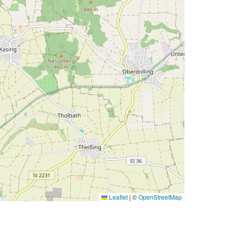
Leaflet
|
©
OpenStreetMap