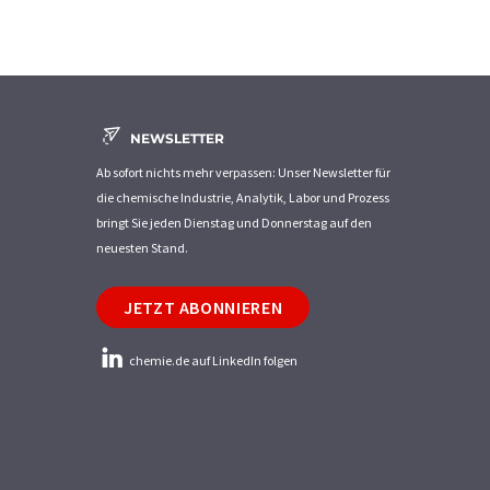
NEWSLETTER
Ab sofort nichts mehr verpassen: Unser Newsletter für
die chemische Industrie, Analytik, Labor und Prozess
bringt Sie jeden Dienstag und Donnerstag auf den
neuesten Stand.
JETZT ABONNIEREN
chemie.de auf LinkedIn folgen