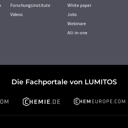
n
Forschungsinstitute
White paper
Videos
Jobs
Webinare
All-in-one
Die Fachportale von LUMITOS