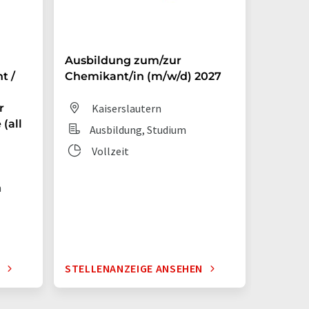
Ausbildung zum/zur
Auszub
t /
Chemikant/in (m/w/d) 2027
Chemik
r
Kaiserslautern
Dit
(all
Ausbildung, Studium
Aus
Vollzeit
Vol
n
N
STELLENANZEIGE ANSEHEN
STELLE