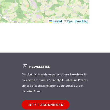
Leaflet
|
©
OpenStreetMap
NEWSLETTER
Ab sofort nichts mehr verpassen: Unser Newsletter für
die chemische Industrie, Analytik, Labor und Prozess
bringt Sie jeden Dienstag und Donnerstag auf den
neuesten Stand.
JETZT ABONNIEREN