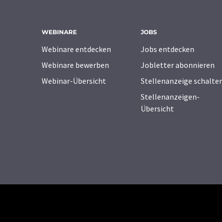
WEBINARE
JOBS
Webinare entdecken
Jobs entdecken
Webinare bewerben
Jobletter abonnieren
Webinar-Übersicht
Stellenanzeige schalte
Stellenanzeigen-
Übersicht