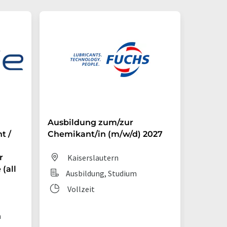
Ausbildung zum/zur
Auszub
t /
Chemikant/in (m/w/d) 2027
Chemik
r
Kaiserslautern
Dit
(all
Ausbildung, Studium
Aus
Vollzeit
Vol
n