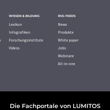
WISSEN & BILDUNG
RSS-FEEDS
Lexikon
News
Infografiken
Produkte
n
Forschungsinstitute
White paper
Videos
Jobs
Webinare
All-in-one
Die Fachportale von LUMITOS