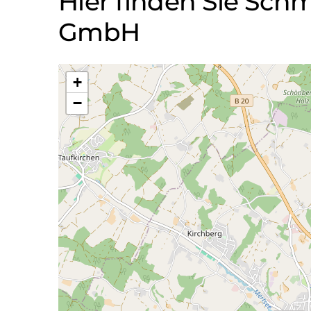
Hier finden Sie Sc
GmbH
+
−