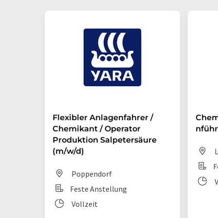
Flexibler Anlagenfahrer /
Chem
Chemikant / Operator
nführ
Produktion Salpetersäure
(m/w/d)
L
F
Poppendorf
V
Feste Anstellung
Vollzeit