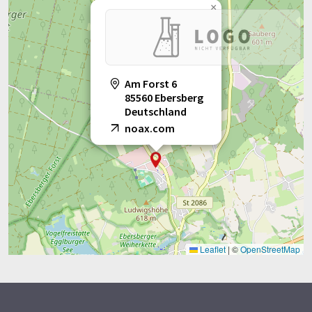
×
Am Forst 6
85560 Ebersberg
Deutschland
noax.com
Leaflet
|
©
OpenStreetMap