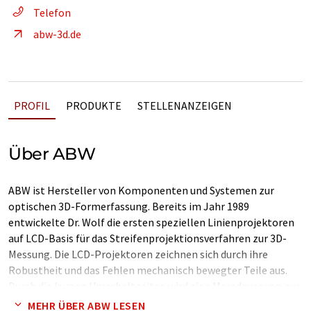
Telefon
abw-3d.de
PROFIL
PRODUKTE
STELLENANZEIGEN
Über ABW
ABW ist Hersteller von Komponenten und Systemen zur
optischen 3D-Formerfassung. Bereits im Jahr 1989
entwickelte Dr. Wolf die ersten speziellen Linienprojektoren
auf LCD-Basis für das Streifenprojektionsverfahren zur 3D-
Messung. Die LCD-Projektoren zeichnen sich durch ihre
Robustheit und das Fehlen mechanisch bewegter Teile aus.
Durch die kurzen Umschaltzeiten wird eine Messdauer von nur
0,5s erzielt. Sie sind dadurch besonders gut für industrielle
MEHR ÜBER ABW LESEN