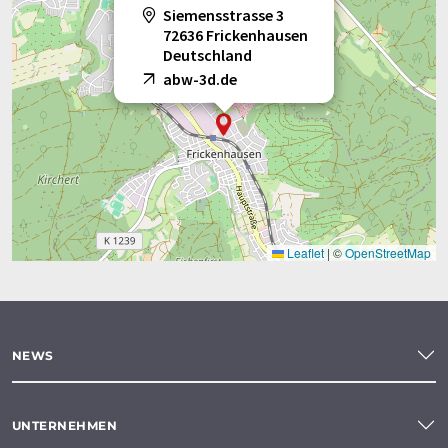
Siemensstrasse 3
72636 Frickenhausen
Deutschland
abw-3d.de
Leaflet
|
©
OpenStreetMap
NEWS
UNTERNEHMEN