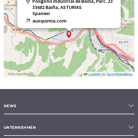
Polígono Industrial de Baiña, Parc. 23
33682 Baiña, ASTURIAS
Spanien
auxquimia.com
Leaflet
|
©
OpenStreetMap
NEWS
UNTERNEHMEN