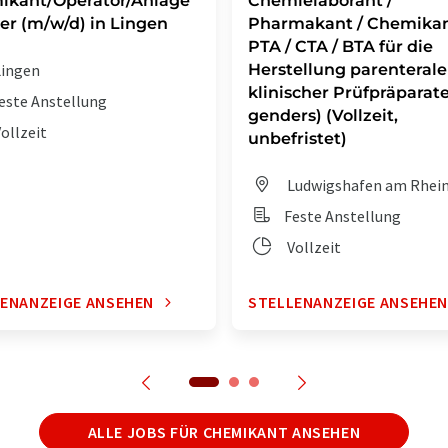
ikant/Operator/Anlage
Chemielaborant /
er (m/w/d) in Lingen
Pharmakant / Chemikan
PTA / CTA / BTA für die
ingen
Herstellung parenterale
klinischer Prüfpräparate 
este Anstellung
genders) (Vollzeit,
ollzeit
unbefristet)
Ludwigshafen am Rhei
Feste Anstellung
Vollzeit
ENANZEIGE ANSEHEN
STELLENANZEIGE ANSEHE
ALLE JOBS FÜR CHEMIKANT ANSEHEN