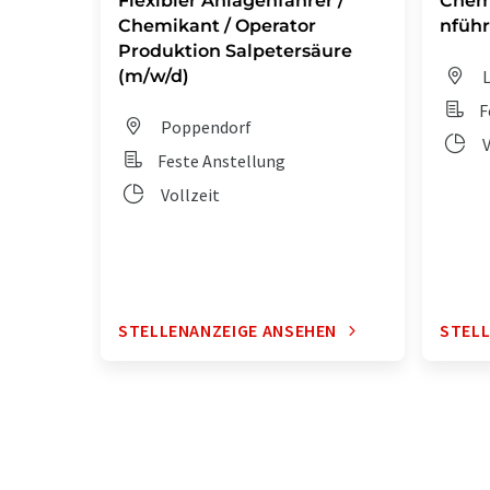
Flexibler Anlagenfahrer /
Chem
Chemikant / Operator
nführ
Produktion Salpetersäure
(m/w/d)
L
F
Poppendorf
V
Feste Anstellung
Vollzeit
STELLENANZEIGE ANSEHEN
STELL