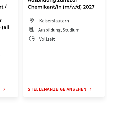
Ausbildung zum/zur
Auszub
t /
Chemikant/in (m/w/d) 2027
Chemik
r
Kaiserslautern
Dit
(all
Ausbildung, Studium
Aus
Vollzeit
Vol
n
N
STELLENANZEIGE ANSEHEN
STELLE