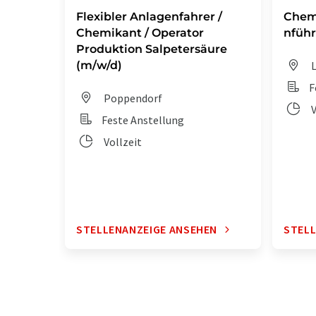
Flexibler Anlagenfahrer /
Chem
Chemikant / Operator
nführ
Produktion Salpetersäure
(m/w/d)
L
F
Poppendorf
V
Feste Anstellung
Vollzeit
STELLENANZEIGE ANSEHEN
STELL