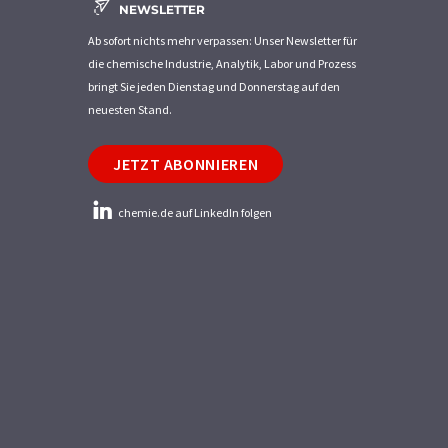
NEWSLETTER
Ab sofort nichts mehr verpassen: Unser Newsletter für
die chemische Industrie, Analytik, Labor und Prozess
bringt Sie jeden Dienstag und Donnerstag auf den
neuesten Stand.
JETZT ABONNIEREN
chemie.de auf LinkedIn folgen