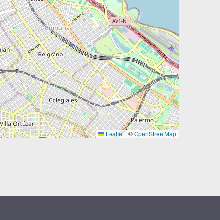
Leaflet
|
©
OpenStreetMap