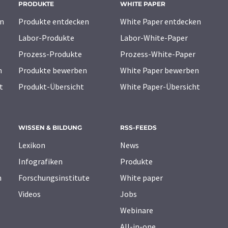
PRODUKTE
WHITE PAPER
n
Produkte entdecken
White Paper entdecken
Labor-Produkte
Labor-White-Paper
Prozess-Produkte
Prozess-White-Paper
n
Produkte bewerben
White Paper bewerben
t
Produkt-Übersicht
White Paper-Übersicht
WISSEN & BILDUNG
RSS-FEEDS
Lexikon
News
Infografiken
Produkte
n
Forschungsinstitute
White paper
Videos
Jobs
Webinare
All-in-one