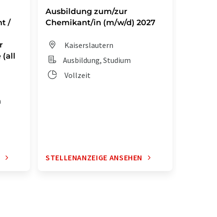
Ausbildung zum/zur
Auszub
t /
Chemikant/in (m/w/d) 2027
Chemik
r
Kaiserslautern
Dit
(all
Ausbildung, Studium
Aus
Vollzeit
Vol
n
N
STELLENANZEIGE ANSEHEN
STELLE