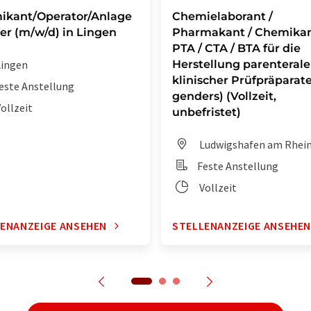
ikant/Operator/Anlage
Chemielaborant /
er (m/w/d) in Lingen
Pharmakant / Chemikan
PTA / CTA / BTA für die
ingen
Herstellung parenterale
klinischer Prüfpräparate 
este Anstellung
genders) (Vollzeit,
ollzeit
unbefristet)
Ludwigshafen am Rhei
Feste Anstellung
Vollzeit
ENANZEIGE ANSEHEN
STELLENANZEIGE ANSEHE