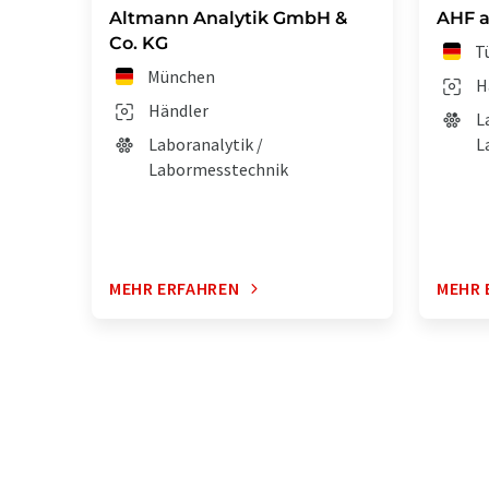
Altmann Analytik GmbH &
AHF a
Co. KG
T
München
H
Händler
L
Laboranalytik /
L
Labormesstechnik
MEHR ERFAHREN
MEHR 