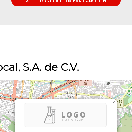
ALLE JOBS FÜR CHEMIKANT ANSEHEN
cal, S.A. de C.V.
×