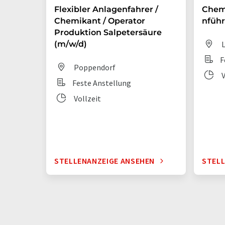
Flexibler Anlagenfahrer /
Chem
Chemikant / Operator
nführ
Produktion Salpetersäure
(m/w/d)
L
F
Poppendorf
V
Feste Anstellung
Vollzeit
STELLENANZEIGE ANSEHEN
STELL