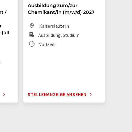
Ausbildung zum/zur
Auszub
t /
Chemikant/in (m/w/d) 2027
Chemik
r
Kaiserslautern
Dit
(all
Ausbildung, Studium
Aus
Vollzeit
Vol
n
N
STELLENANZEIGE ANSEHEN
STELLE