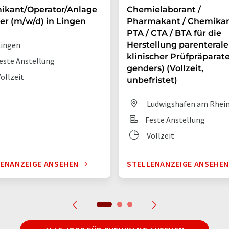
ikant/Operator/Anlage
Chemielaborant /
er (m/w/d) in Lingen
Pharmakant / Chemikan
PTA / CTA / BTA für die
ingen
Herstellung parenterale
klinischer Prüfpräparate 
este Anstellung
genders) (Vollzeit,
ollzeit
unbefristet)
Ludwigshafen am Rhei
Feste Anstellung
Vollzeit
ENANZEIGE ANSEHEN
STELLENANZEIGE ANSEHE